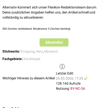
patients with ventricular arrhythmias and the prevention of sudden
Bei hereditären Arrhythmiesyndromen oder
arrhythmogenen
Verlauf nachweisbar sein. Ein einzelnes normales Ruhe-EKG schließt ein
Tachyarrhythmien
und plötzlichen Herztod.
cardiac death
, European Heart Journal, 2022
Kardiomyopathien
sind
Risikostratifizierung
, spezialisierte Abklärung
Alternativ kümmert sich unser Flexikon-Redaktionsteam darum.
akutes Koronarsyndrom nicht sicher aus. Bei entsprechendem Verdacht
Nationale VersorgungsLeitlinie Chronische KHK, Version 7
,
und ggf. antiarrhythmische Therapie, Triggervermeidung,
Deine zusätzlichen Angaben helfen uns, den Artikel schnell und
sind serielle EKG-Kontrollen und die Bestimmung
hochsensitiver
abgerufen am 25.03.2026
Katheterablation
oder
ICD
-Therapie indiziert. Das konkrete Vorgehen
vollständig zu aktualisieren:
kardialer Troponine
erforderlich.
S3-Leitlinie Brustschmerz – DEGAM-Leitlinie für die primärärztliche
richtet sich nach Syndromtyp, Symptomen, Familienanamnese und
Versorgung, Version 2.2
, abgerufen am 25.03.2026
individuellem Risiko für ventrikuläre Arrhythmien.
Weiterführende Diagnostik
500
Zeichen verbleibend. Mindestens 5 Zeichen benötigt.
de Alencar et al.,
ST segment and T wave abnormalities: A narrative
Bei chronischer koronarer Herzerkrankung orientiert sich das
Die weiterführende Diagnostik richtet sich nach
Verdachtsdiagnose
und
review
, J Electrocardiol, 2024
Management an Symptomlast, Ischämienachweis und
Risikoprofil. Sie kann serielle EKG-Kontrollen,
Troponin
-Bestimmung,
Absenden
kardiovaskulärem Gesamtrisiko. Neben Lebensstilmaßnahmen
Echokardiographie
,
Langzeit-EKG
, Belastungsuntersuchungen,
Koronar-
kommen
antianginöse
und prognoseverbessernde Therapien sowie
CT
, funktionelle Ischämiediagnostik,
Herzkatheteruntersuchung
sowie
Stichworte:
Erregung
,
Herz
,
Myokard
gegebenenfalls eine
Revaskularisation
in Betracht.
Kardio-MRT
umfassen. Bildgebende Verfahren sind dem Belastungs-
EKG diagnostisch häufig überlegen.
Fachgebiete:
Kardiologie
Bei Verdacht auf hereditäre Arrhythmiesyndrome kann darüber hinaus
eine spezialisierte elektrophysiologische und ggf. genetische Diagnostik
Letzter Edit:
notwendig sein. Zudem sind
Familienanamnese
, Synkopenanamnese
Wichtiger Hinweis zu diesem Artikel
25.03.2026, 17:25
und potenzielle
Trigger
von Bedeutung.
128.160 Aufrufe
Nutzung:
BY-NC-SA