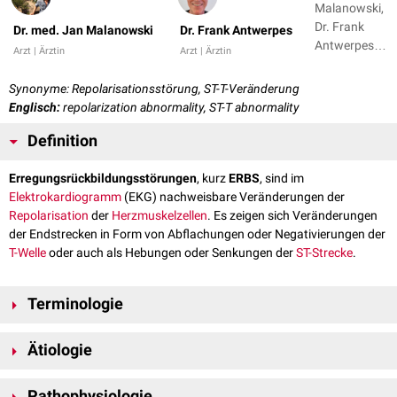
Malanowski,
Dr. Frank
Dr. med. Jan Malanowski
Dr. Frank Antwerpes
Antwerpes +
Arzt | Ärztin
Arzt | Ärztin
1
Synonyme: Repolarisationsstörung, ST-T-Veränderung
Englisch:
repolarization abnormality, ST-T abnormality
Definition
Erregungsrückbildungsstörungen
, kurz
ERBS
, sind im
Elektrokardiogramm
(EKG) nachweisbare Veränderungen der
Repolarisation
der
Herzmuskelzellen
. Es zeigen sich Veränderungen
der Endstrecken in Form von Abflachungen oder Negativierungen der
T-Welle
oder auch als Hebungen oder Senkungen der
ST-Strecke
.
Terminologie
Der Begriff „Erregungsrückbildungsstörung“ beschreibt primär einen
Ätiologie
elektrokardiographischen Befund und keine eigenständige Diagnose. In
der aktuellen Literatur wird häufiger von
Repolarisationsstörungen
bzw.
ST-T-Veränderungen
gesprochen. Der Befund ist stets im klinischen
Primäre Erregungsrückbildungsstörungen
Pathophysiologie