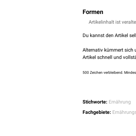
Formen
Fehlernährung kann viele
Artikelinhalt ist veralt
mit
Kalorien
, aber auch 
Du kannst den Artikel se
Mineralstoffen
führt. Ma
Mangelernährung
Alternativ kümmert sich
quantitative Man
Artikel schnell und vollst
(
Unterernährung
)
qualitative Mange
500
Zeichen verbleibend. Mindes
längeren Zeitraum
kombinierte Mange
einen längeren Ze
Überernährung
: Aufn
Stichworte:
Ernährung
Hinweis:
Unterernährung 
Fachgebiete:
Ernährung
Von manchen Autoren wird