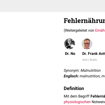
Fehlernähru
(Weitergeleitet von
Ernäh
Dr. No
Dr. Frank An
Arzt | Ärztin
Synonym: Malnutrition
Englisch:
malnutrition, 
Definition
Mit dem Begriff
Fehlern
physiologischen
Notwendi