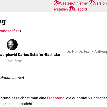
Was zeigt hierher
Versio
erstellen
Discord
ng
rungsdefizit
)
twerpes
David Darius Schäfer-Bashtdar
Arzt | Ärztin
malnourishment
ährung
bezeichnet man eine
Ernährung
, die quantitativ und/oder
gkeiten entspricht.