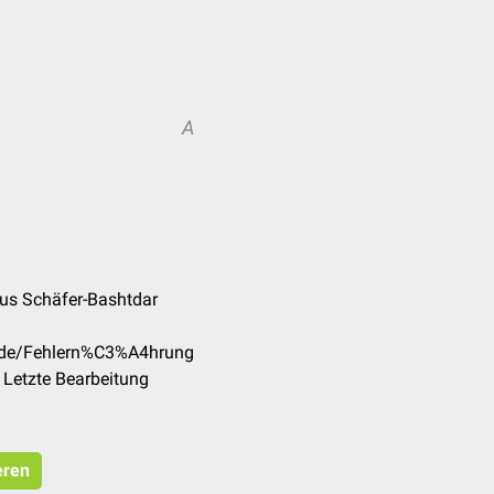
A
ius Schäfer-Bashtdar
m/de/Fehlern%C3%A4hrung
 Letzte Bearbeitung
eren