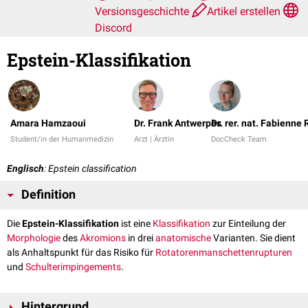
Versionsgeschichte
Artikel erstellen
Discord
Epstein-Klassifikation
Amara Hamzaoui
Dr. Frank Antwerpes
Dr. rer. nat. Fabienne
Student/in der Humanmedizin
Arzt | Ärztin
DocCheck Team
Englisch
: Epstein classification
Definition
Die
Epstein-Klassifikation
ist eine
Klassifikation
zur Einteilung der
Morphologie
des
Akromions
in drei
anatomische
Varianten. Sie dient
als Anhaltspunkt für das Risiko für
Rotatorenmanschettenrupturen
und
Schulterimpingements
.
Hintergrund