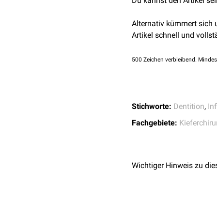
Du kannst den Artikel se
jedoch ist nicht die ges
including 17 new case
Mandibuläre bukkale Bif
Alternativ kümmert sich
Artikel schnell und vollst
Die mandibuläre bukkale 
500
Zeichen verbleibend. Mindes
Stichworte:
Dentition
,
In
Fachgebiete:
Kieferchiru
Wichtiger Hinweis zu die