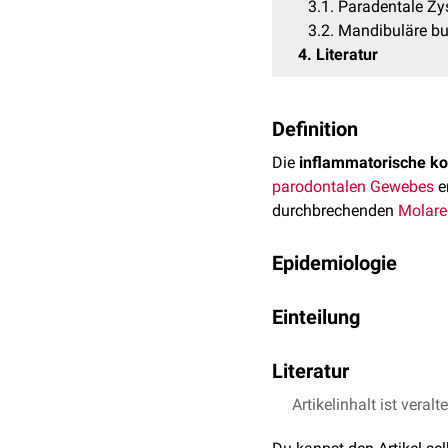
3.1
Paradentale Zy
3.2
Mandibuläre bu
4
Literatur
Definition
Die
inflammatorische kol
parodontalen
Gewebes
e
durchbrechenden
Molare
Epidemiologie
Typischerweise ist die Al
Einteilung
Man unterscheidet zwei S
Literatur
Paradentale Zyste
Artikelinhalt ist veralt
Häller et al.:
Das Spek
Die paradentale Zyste en
Reichart et al.:
The in