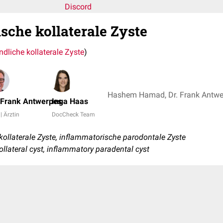
Discord
sche kollaterale Zyste
ndliche kollaterale Zyste
)
 Frank Antwerpes
Inga Haas
 | Ärztin
DocCheck Team
ollaterale Zyste, inflammatorische parodontale Zyste
ollateral cyst, inflammatory paradental cyst