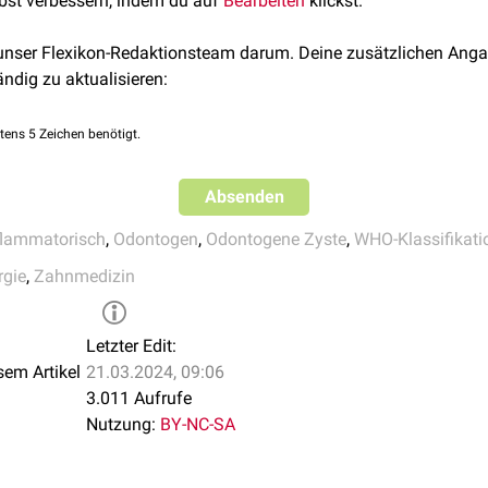
lbst verbessern, indem du auf
Bearbeiten
klickst.
amte
Zahnkrone
betroffen.
s from the author's files
Journal of Oral Pathology and Medic
urkationszyste
 unser Flexikon-Redaktionsteam darum. Deine zusätzlichen Anga
ändig zu aktualisieren:
Bifurkationszyste befindet sich am unteren ersten oder zweiten
tens 5 Zeichen benötigt.
Absenden
flammatorisch
,
Odontogen
,
Odontogene Zyste
,
WHO-Klassifikati
rgie
,
Zahnmedizin
Letzter Edit:
sem Artikel
21.03.2024, 09:06
3.011 Aufrufe
Nutzung:
BY-NC-SA