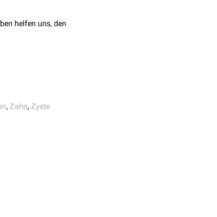
ine, 2004
ben helfen uns, den
 Molaren.
on
,
Zahn
,
Zyste