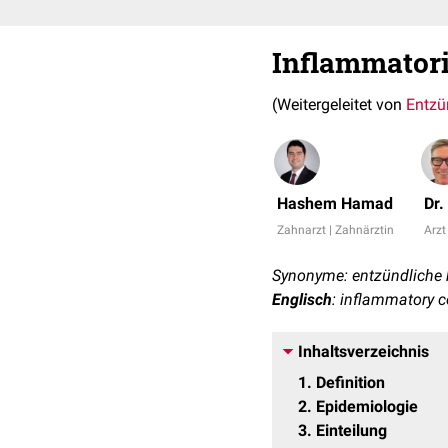
Inflammatori
(Weitergeleitet von
Entzü
Hashem Hamad
Dr.
Zahnarzt | Zahnärztin
Arzt
Synonyme: entzündliche k
Englisch
: inflammatory c
Inhaltsverzeichnis
1
Definition
2
Epidemiologie
3
Einteilung