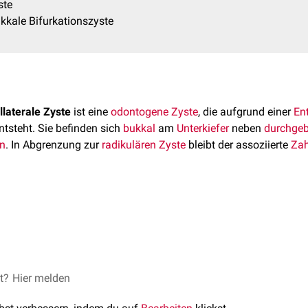
ste
kkale Bifurkationszyste
laterale Zyste
ist eine
odontogene Zyste
, die aufgrund einer
En
ntsteht. Sie befinden sich
bukkal
am
Unterkiefer
neben
durchge
n
. In Abgrenzung zur
radikulären Zyste
bleibt der assoziierte
Za
tersgruppe der 20 bis 40-Jährigen betroffen.
ubtypen der inflammatorischen kollateralen Zyste.
et?
trum odontogener Zysten – ein Update
Hier melden
Der MKG-Chirurg, 202
tsteht an den unteren dritten Molaren. Es besteht eine Assoziati
flammatory paradental cyst: a critical review of 342 cases from a 