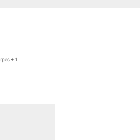
Hashem Hamad, Dr. Frank Antwerpes + 1