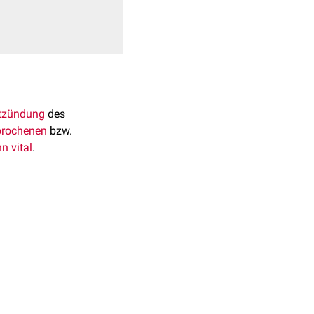
tzündung
des
brochenen
bzw.
hn
vital
.
1
on mit einer
Perikoronitis
,
literature survey,