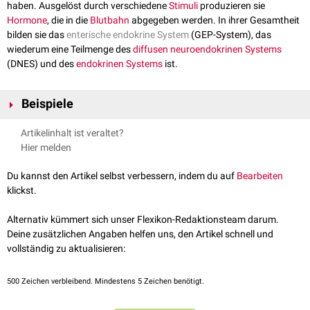
haben. Ausgelöst durch verschiedene
Stimuli
produzieren sie
Hormone
, die in die
Blutbahn
abgegeben werden. In ihrer Gesamtheit
bilden sie das
enterische endokrine System
(GEP-System), das
wiederum eine Teilmenge des
diffusen neuroendokrinen Systems
(DNES) und des
endokrinen Systems
ist.
Beispiele
EC-Zellen
Artikelinhalt ist veraltet?
ECL-Zellen
Hier melden
K-Zellen
L-Zellen
Du kannst den Artikel selbst verbessern, indem du auf
Bearbeiten
I-Zellen
klickst.
G-Zellen
M-Zellen
Alternativ kümmert sich unser Flexikon-Redaktionsteam darum.
N-Zellen
Deine zusätzlichen Angaben helfen uns, den Artikel schnell und
S-Zellen
vollständig zu aktualisieren:
500
Zeichen verbleibend. Mindestens 5 Zeichen benötigt.