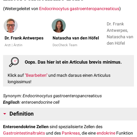
(Weitergeleitet von
Endocrinocytus gastroenteropancreaticus
)
Dr. Frank
Antwerpes,
Natascha van
Dr. Frank Antwerpes
Natascha van den Höfel
den Höfel
Arzt | Ärztin
DocCheck Team
Oops. Das hier ist ein Articulus brevis minimus.
Klick auf
"Bearbeiten"
und mach daraus einen Articulus
longissimus!
Synonym: Endocrinocytus gastroenteropancreaticus
Englisch
: enteroendocrine cell
Definition
Enteroendokrine Zellen
sind spezialisierte Zellen des
Gastrointestinaltrakts
und des
Pankreas
, die eine
endokrine
Funktion