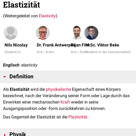
Elastizität
(Weitergeleitet von
Elasticity
)
Nils Nicolay
Dr. Frank Antwerpes
Bijan Fink
M.Sc. Viktor Beke
Student/in
Arzt | Ärztin
Arzt | Ärztin
Student/in der Humanmedizin
Englisch
: elasticity
Definition
Als
Elastizität
wird die
physikalische
Eigenschaft eines Körpers
bezeichnet, nach der Veränderung seiner Form oder Lage durch das
Einwirken einer mechanischen
Kraft
wieder in seine
Ausgangsposition oder -form zurückkehren zu können.
Das Gegenteil der Elastizität ist die
Plastizität
.
Physik