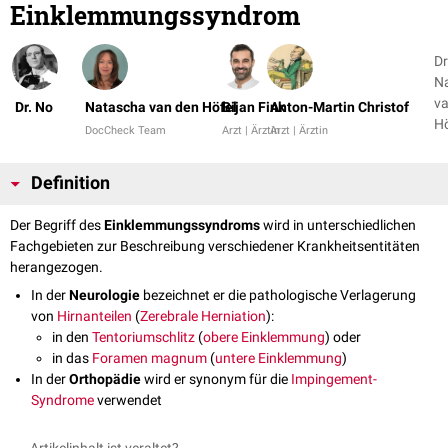
Einklemmungssyndrom
Dr
N
va
Dr. No
Natascha van den Höfel
Bijan Fink
Anton-Martin Christof
DocCheck Team
Arzt | Ärztin
Arzt | Ärztin
Definition
Der Begriff des
Einklemmungssyndroms
wird in unterschiedlichen
Fachgebieten zur Beschreibung verschiedener Krankheitsentitäten
herangezogen.
In der
Neurologie
bezeichnet er die pathologische Verlagerung
von
Hirnanteilen
(
Zerebrale Herniation
):
in den
Tentoriumschlitz
(
obere Einklemmung
) oder
in das
Foramen magnum
(
untere Einklemmung
)
In der
Orthopädie
wird er synonym für die
Impingement-
Syndrome
verwendet