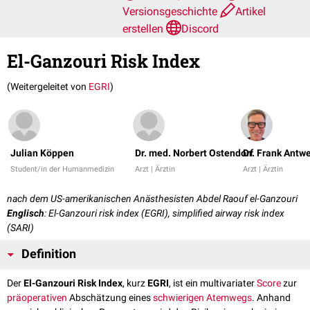
Versionsgeschichte
Artikel
erstellen
Discord
El-Ganzouri Risk Index
(Weitergeleitet von
EGRI
)
Julian Köppen
Dr. med. Norbert Ostendorf
Dr. Frank Antw
Student/in der Humanmedizin
Arzt | Ärztin
Arzt | Ärztin
nach dem US-amerikanischen Anästhesisten Abdel Raouf el-Ganzouri
Englisch
: El-Ganzouri risk index (EGRI), simplified airway risk index
(SARI)
Definition
Der
El-Ganzouri Risk Index
, kurz
EGRI
, ist ein multivariater
Score
zur
präoperativen
Abschätzung eines
schwierigen Atemwegs
. Anhand