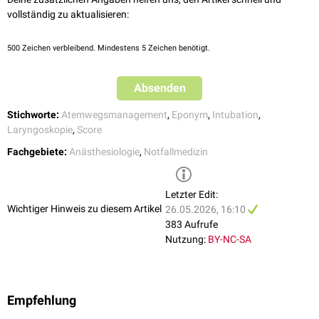
vollständig zu aktualisieren:
Unterkieferprotrusion (
Prognathie
Ja
Nein
–
möglich)
500
Zeichen verbleibend. Mindestens 5 Zeichen benötigt.
90–110
> 110
Körpergewicht
< 90 kg
kg
kg
Absenden
Schwierige Intubation in der
Nein
Fraglich
Ja
Stichworte:
Atemwegsmanagement
,
Eponym
,
Intubation
,
Anamnese
Laryngoskopie
,
Score
Fachgebiete:
Anästhesiologie
,
Notfallmedizin
Letzter Edit:
Wichtiger Hinweis zu diesem Artikel
26.05.2026, 16:10
383 Aufrufe
Nutzung:
BY-NC-SA
Empfehlung