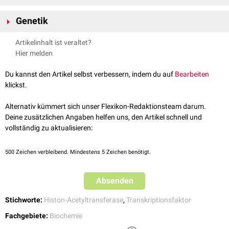
EP 300 wirkt als Cofaktor von
Transkriptionsfaktoren
und spielt eine
Genetik
wichtige Rolle bei der Regulation von
Zellwachstum
und
Zellteilung
. Es
fördert die
Zelldifferenzierung
und verhindert das Wachstum von
Das EP300-Gen befindet sich beim Menschen auf dem langen Arm (q)
Artikelinhalt ist veraltet?
Krebszellen
.
von
Chromosom 22
am
Genlokus
22q13.2. Es ist eng verwandt mit
Hier melden
einem anderen Gen, dem
CREB-Bindeprotein
(CREBBP), das sich auf
Chromosom 16
befindet.
Du kannst den Artikel selbst verbessern, indem du auf
Bearbeiten
klickst.
Alternativ kümmert sich unser Flexikon-Redaktionsteam darum.
Deine zusätzlichen Angaben helfen uns, den Artikel schnell und
vollständig zu aktualisieren:
500
Zeichen verbleibend. Mindestens 5 Zeichen benötigt.
Absenden
Stichworte:
Histon-Acetyltransferase
,
Transkriptionsfaktor
Fachgebiete:
Biochemie