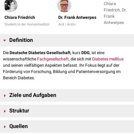
Chiara
Friedrich, Dr.
Frank
Chiara Friedrich
Dr. Frank Antwerpes
Antwerpes
Student/in der Humanmedizin
Arzt | Ärztin
Definition
Die
Deutsche Diabetes Gesellschaft
, kurz
DDG
, ist eine
wissenschaftliche
Fachgesellschaft
, die sich mit
Diabetes mellitus
und seinen vielfältigen Aspekten befasst. Ihr Fokus liegt auf der
Förderung von Forschung, Bildung und Patientenversorgung im
Bereich Diabetes.
Ziele und Aufgaben
Forschungsförderung: Die DDG unterstützt und fördert
Struktur
wissenschaftliche Forschungsprojekte und Studien, die dazu
beitragen, ein besseres Verständnis von Diabetes zu erlangen und
Mitglieder
:
Die DDG vereint Mediziner, Forscher,
Diabetologen
,
innovative Behandlungsansätze zu entwickeln.
Quellen
Diabetesberater, Krankenschwestern und andere Fachleute, die im
Weiterbildung
:
Die Gesellschaft organisiert
Bereich Diabetes tätig sind.