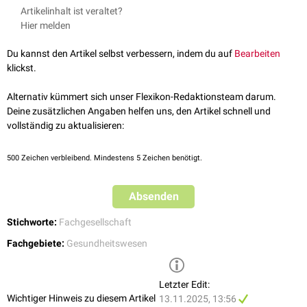
https://www.ddg.info/
Fortbildungsveranstaltungen, Kongresse und Seminare, um
Artikelinhalt ist veraltet?
Gremien
:
Die Gesellschaft besteht aus verschiedenen Gremien und
medizinisches Fachpersonal auf dem neuesten Stand der
Hier melden
Ausschüssen, die sich mit spezifischen Themen befassen, wie z.B.
Diabetesbehandlung zu halten.
klinischer Praxis,
Forschung
, Bildung und Patienteninteressen.
Patientenversorgung
:
Die DDG setzt sich für die Verbesserung der
Du kannst den Artikel selbst verbessern, indem du auf
Bearbeiten
Patientenversorgung ein, indem sie
Leitlinien
und Empfehlungen für
klickst.
die Diagnose, Behandlung und Betreuung von Menschen mit
Diabetes entwickelt.
Alternativ kümmert sich unser Flexikon-Redaktionsteam darum.
Öffentlichkeitsarbeit
:
Die Gesellschaft informiert die Öffentlichkeit
Deine zusätzlichen Angaben helfen uns, den Artikel schnell und
über Diabetes, seine
Risikofaktoren
und
Präventionsstrategien
, um
vollständig zu aktualisieren:
das Bewusstsein für die Krankheit zu erhöhen.
500
Zeichen verbleibend. Mindestens 5 Zeichen benötigt.
Absenden
Stichworte:
Fachgesellschaft
Fachgebiete:
Gesundheitswesen
Letzter Edit:
Wichtiger Hinweis zu diesem Artikel
13.11.2025, 13:56