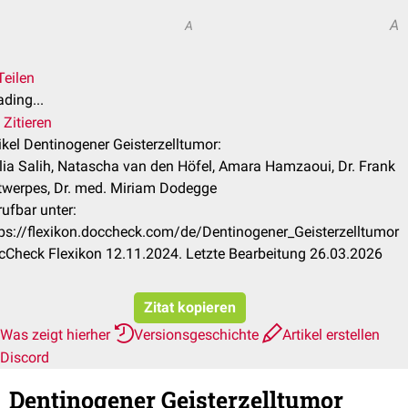
A
A
Teilen
ding...
Zitieren
ikel Dentinogener Geisterzelltumor:
lia Salih, Natascha van den Höfel, Amara Hamzaoui, Dr. Frank
twerpes, Dr. med. Miriam Dodegge
ufbar unter:
tps://flexikon.doccheck.com/de/Dentinogener_Geisterzelltumor
cCheck Flexikon 12.11.2024. Letzte Bearbeitung 26.03.2026
Zitat kopieren
Was zeigt hierher
Versionsgeschichte
Artikel erstellen
Discord
Dentinogener Geisterzelltumor