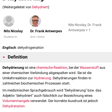
(Weitergeleitet von
Dehydriert
)
Nils Nicolay, Dr. Frank
Antwerpes + 1
Nils Nicolay
Dr. Frank Antwerpes
Student/in
Arzt | Ärztin
Englisch
: dehydrogenation
Definition
Dehydrierung
ist eine
chemische Reaktion
, bei der
Wasserstoff
aus
einer chemischen Verbindung abgespalten wird. Sie ist die
Umkehrreaktion zur
Hydrierung
. Dehydrierungen finden in
zahlreichen biochemischen Prozessen statt.
Im medizinischen Sprachgebrauch wird "Dehydrierung" bzw. das
Adjektiv "dehydriert" auch fälschlich zur Bezeichnung eines
Volumenmangels
verwendet. Der korrekte Ausdruck ist jedoch
Dehydratation
.