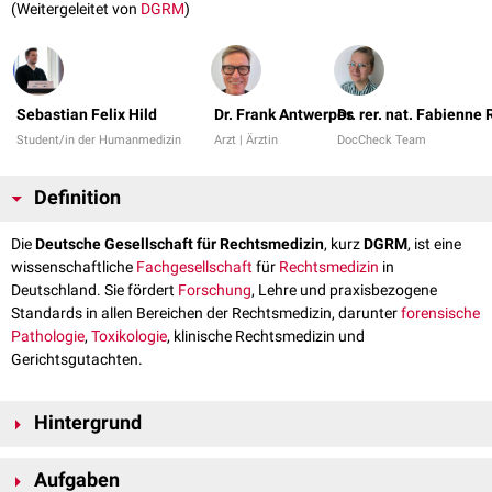
(Weitergeleitet von
DGRM
)
Sebastian Felix Hild
Dr. Frank Antwerpes
Dr. rer. nat. Fabienne
Student/in der Humanmedizin
Arzt | Ärztin
DocCheck Team
Definition
Die
Deutsche Gesellschaft für Rechtsmedizin
, kurz
DGRM
, ist eine
wissenschaftliche
Fachgesellschaft
für
Rechtsmedizin
in
Deutschland. Sie fördert
Forschung
, Lehre und praxisbezogene
Standards in allen Bereichen der Rechtsmedizin, darunter
forensische
Pathologie
,
Toxikologie
, klinische Rechtsmedizin und
Gerichtsgutachten.
Hintergrund
Die DGRM wurde 1904 gegründet, um die wissenschaftliche
Aufgaben
Weiterentwicklung der Rechtsmedizin in Deutschland zu unterstützen,