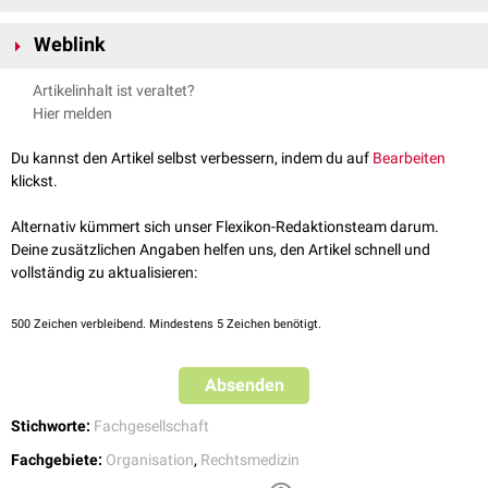
die
Qualität
forensischer Untersuchungen zu sichern und die Ausbildung
Förderung der Forschung und wissenschaftlichen
Publikationen
in
im Fachgebiet zu standardisieren. Sie tritt zudem als Ansprechpartner
Weblink
der Rechtsmedizin
für Politik, Behörden und Öffentlichkeit auf, insbesondere bei Fragen zu
Standardisierung der Ausbildung und
Weiterbildung
von
Fachärzte
Webseite der DGRM
Leichenschau
,
Todesursachenklärung
, forensischer
Toxikologie
, Gewalt-
Artikelinhalt ist veraltet?
für Rechtsmedizin
und Sexualdelikten sowie Verkehrsunfällen.
Hier melden
Erarbeitung von
Leitlinien
und fachlichen Stellungnahmen in
Kooperation mit anderen Fachgesellschaften (z. B.
AWMF
-Leitlinien)
Du kannst den Artikel selbst verbessern, indem du auf
Bearbeiten
Interdisziplinäre Zusammenarbeit mit Polizei, Justiz, Gerichten und
klickst.
anderen medizinischen
Fachgesellschaften
Öffentlichkeitsarbeit und Information zu Fragen der Rechtsmedizin
Alternativ kümmert sich unser Flexikon-Redaktionsteam darum.
Deine zusätzlichen Angaben helfen uns, den Artikel schnell und
vollständig zu aktualisieren:
500
Zeichen verbleibend. Mindestens 5 Zeichen benötigt.
Absenden
Stichworte:
Fachgesellschaft
Fachgebiete:
Organisation
,
Rechtsmedizin