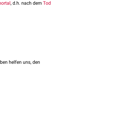
ortal
, d.h. nach dem
Tod
en
. Es ist glänzend,
Erythrozyten
enthält.
ufig eher matten,
ben helfen uns, den