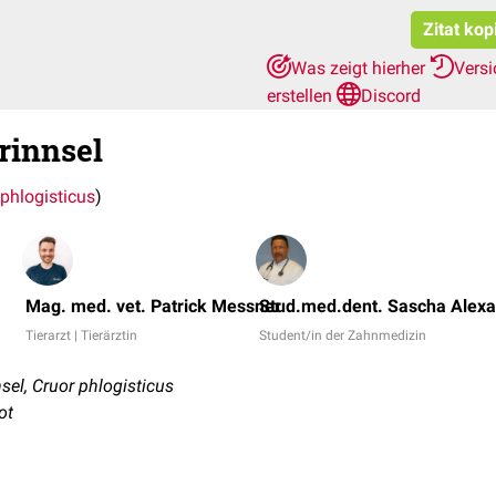
Zitat kop
Was zeigt hierher
Vers
erstellen
Discord
rinnsel
 phlogisticus
)
Mag. med. vet. Patrick Messner
Stud.med.dent. Sascha Alexa
Tierarzt | Tierärztin
Student/in der Zahnmedizin
el, Cruor phlogisticus
ot