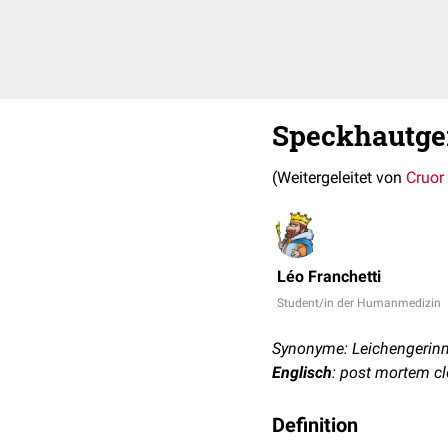
Speckhautge
(Weitergeleitet von
Cruor
Léo Franchetti
Student/in der Humanmedizin
Synonyme: Leichengerinns
Englisch
: post mortem cl
Definition