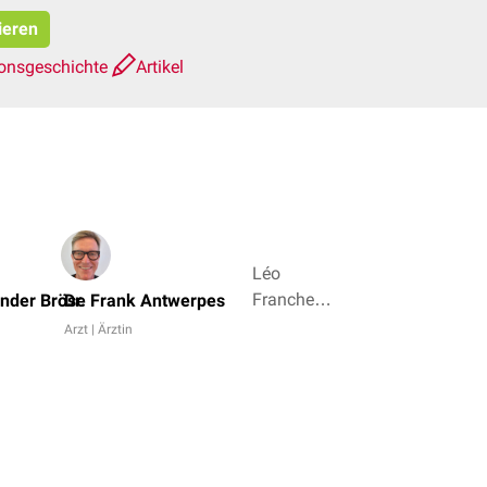
ieren
ionsgeschichte
Artikel
Léo
Franchetti,
nder Bröse
Dr. Frank Antwerpes
Mag.
Arzt | Ärztin
med. vet.
Patrick
Messner +
3