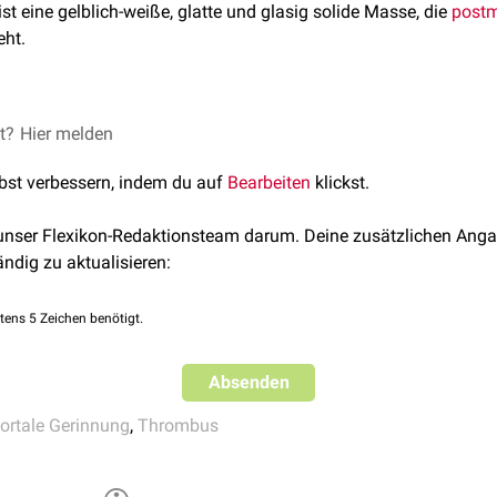
ist eine gelblich-weiße, glatte und glasig solide Masse, die
postm
eht.
 besteht vorwiegend aus
et?
Hier melden
weißen Blutkörperchen
und
Blutplättch
end. Im Gegenteil zum
Cruor
ist es gelb und nicht rot, da es keine
lbst verbessern, indem du auf
Bearbeiten
klickst.
n der Gefäßwand nicht an und sind meist elastischer als die hä
en und
intravital
gebildeten
Thromben
.
 unser Flexikon-Redaktionsteam darum. Deine zusätzlichen Anga
bus
ändig zu aktualisieren:
tens 5 Zeichen benötigt.
Absenden
ortale Gerinnung
,
Thrombus