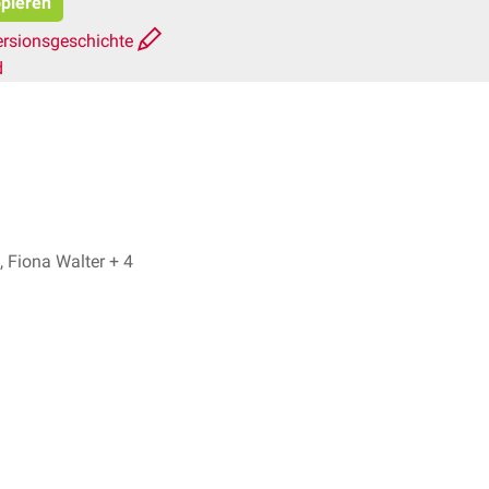
opieren
ersionsgeschichte
d
Dr. No, Fiona Walter + 4