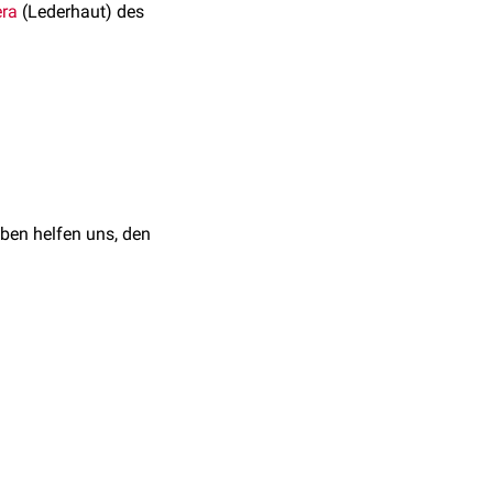
era
(Lederhaut) des
mt dadurch zustande,
 die transparente Kornea
fluss des
Kammerwassers
ben helfen uns, den
für die regelmäßige