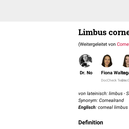
Limbus corn
(Weitergeleitet von
Corne
Dr. No
Fiona Walter
Ing
DocCheck Team
Doc
von lateinisch: limbus -
Synonym: Cornealrand
Englisch
: corneal limbus
Definition