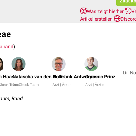
Zitat k
Was zeigt hierher
V
Artikel erstellen
Discor
eae
alrand
)
a Haas
Natascha van den Höfel
Dr. Frank Antwerpes
Dominic Prinz
Check Team
DocCheck Team
Arzt | Ärztin
Arzt | Ärztin
 Saum, Rand