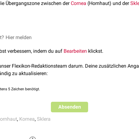
die Übergangszone zwischen der
Cornea
(Hornhaut) und der
Skl
1mm dicker, schmaler Gewebestreifen von grauer Farbe. Sie kom
et?
Hier melden
e Zelllagen der Sklera und der
Konjunktiva
dachziegelartig über
lbst verbessern, indem du auf
Bearbeiten
klickst.
findet sich der
Kammerwinkel
, der eine wichtige Rolle beim Ab
 unser Flexikon-Redaktionsteam darum. Deine zusätzlichen Anga
ändig zu aktualisieren:
erbergt
Stammzellen
für
Epithel
und
Endothel
der Cornea. Er ist 
wortlich.
tens 5 Zeichen benötigt.
Absenden
ornhaut
,
Kornea
,
Sklera