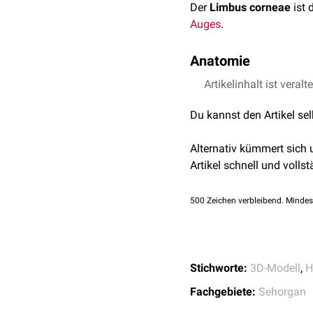
Der
Limbus corneae
ist 
Auges
.
Anatomie
Der Limbus ist ein ca. 
Artikelinhalt ist veralt
dass sich durchscheinend
Du kannst den Artikel se
legen.
Im Bereich des Limbus be
Alternativ kümmert sich
spielt.
Artikel schnell und vollst
Der Limbus corneae beh
Epithelerneuerung verant
500
Zeichen verbleibend. Mindes
Stichworte:
3D-Modell
,
H
Fachgebiete:
Sehorgan