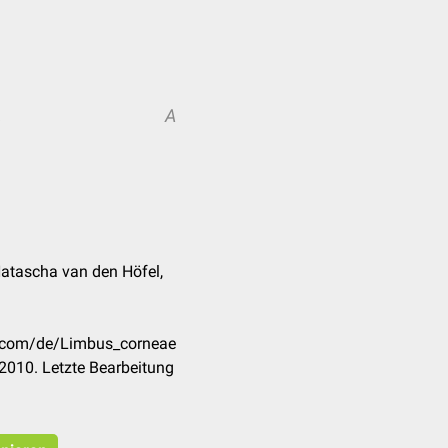
A
A
Natascha van den Höfel,
k.com/de/Limbus_corneae
2010. Letzte Bearbeitung