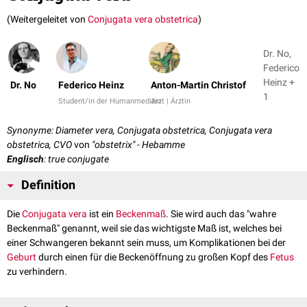
(Weitergeleitet von
Conjugata vera obstetrica
)
Dr. No,
Federico
Heinz +
Dr. No
Federico Heinz
Anton-Martin Christof
1
Student/in der Humanmedizin
Arzt | Ärztin
Synonyme: Diameter vera, Conjugata obstetrica, Conjugata vera
obstetrica, CVO
von
"obstetrix" - Hebamme
Englisch
: true conjugate
Definition
Die
Conjugata vera
ist ein
Beckenmaß
. Sie wird auch das "wahre
Beckenmaß" genannt, weil sie das wichtigste Maß ist, welches bei
einer Schwangeren bekannt sein muss, um Komplikationen bei der
Geburt
durch einen für die Beckenöffnung zu großen Kopf des
Fetus
zu verhindern.