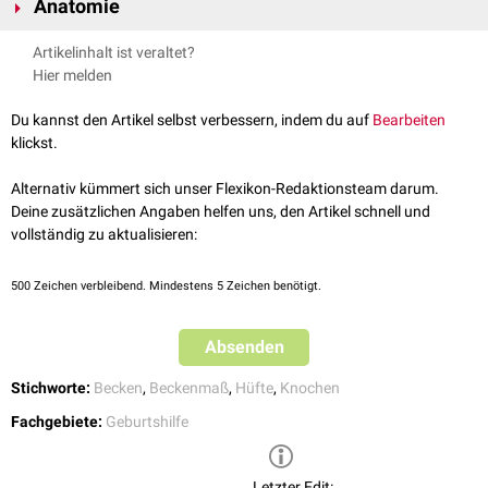
Anatomie
Die Conjugata vera ist mit 11 bis 11,5 cm der kürzeste Durchmesser des
Artikelinhalt ist veraltet?
Beckens
. Gemessen wird hierbei von der
Eminentia retropubica
an der
Hier melden
Hinterfläche der
Symphysis pubica
bis zum
Promontorium
des
Os
sacrum
.
Du kannst den Artikel selbst verbessern, indem du auf
Bearbeiten
Wegen ihrer großen Rolle bei der
Geburtshilfe
wird sie auch als
klickst.
"Conjugata obstetrica" bezeichnet. Die Conjugata obstetrica kann bei der
Schwangeren mit Hilfe eines
MRT
bestimmt werden. Meist berechnet
Alternativ kümmert sich unser Flexikon-Redaktionsteam darum.
man sie indirekt, indem man von der
Conjugata diagonalis
1,5 cm
Deine zusätzlichen Angaben helfen uns, den Artikel schnell und
abzieht.
vollständig zu aktualisieren:
500
Zeichen verbleibend. Mindestens 5 Zeichen benötigt.
Absenden
Stichworte:
Becken
,
Beckenmaß
,
Hüfte
,
Knochen
Fachgebiete:
Geburtshilfe
Letzter Edit: