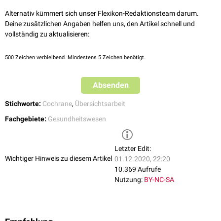
Für die Erstellung des Reviews werden relevante Forschungsarbeiten zu
Alternativ kümmert sich unser Flexikon-Redaktionsteam darum.
einer Fragestellung recherchiert und ausgewertet - darunter auch nicht
Deine zusätzlichen Angaben helfen uns, den Artikel schnell und
publizierte Arbeiten. So entsteht ein Überblick über das aktuell
vollständig zu aktualisieren:
vorhandene Wissen in einem bestimmten Problemfeld.
500
Zeichen verbleibend. Mindestens 5 Zeichen benötigt.
Absenden
Stichworte:
Cochrane
,
Übersichtsarbeit
Fachgebiete:
Gesundheitswesen
Letzter Edit:
Wichtiger Hinweis zu diesem Artikel
01.12.2020, 22:20
10.369 Aufrufe
Nutzung:
BY-NC-SA