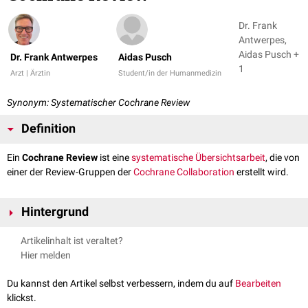
Dr. Frank
Antwerpes,
Aidas Pusch +
Dr. Frank Antwerpes
Aidas Pusch
1
Arzt | Ärztin
Student/in der Humanmedizin
Synonym: Systematischer Cochrane Review
Definition
Ein
Cochrane Review
ist eine
systematische Übersichtsarbeit
, die von
einer der Review-Gruppen der
Cochrane Collaboration
erstellt wird.
Hintergrund
Die Autoren eines Cochrane-Reviews sind typischerweise klinische
Artikelinhalt ist veraltet?
Experten, Recherche-Spezialisten,
Epidemiologen
oder
medizinische
Hier melden
Statistiker
. Ausgangspunkt eines Cochrane-Reviews ist eine eindeutig
formulierte Frage, welche die
Patienten
, die jeweilige
Intervention
, die
Du kannst den Artikel selbst verbessern, indem du auf
Bearbeiten
Vergleichsintervention und die klinischen
Endpunkte
definiert. Dieses
klickst.
Vorgehen bezeichnet man als
PICO-Schema
.