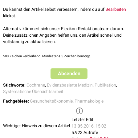
Trials
(CENTRAL). In dieser Datenbank werden klinische
randomisierte
Du kannst den Artikel selbst verbessern, indem du auf
Bearbeiten
kontrollierte Studie
referenziert. Grundlage dafür bieten die
klickst.
medizinischen Literaturdatenbanken
PubMed
und
Embase
. Ergänzt
werden sie durch manuelle Suche nach
Publikationen
, die nicht online
Alternativ kümmert sich unser Flexikon-Redaktionsteam darum.
veröffentlicht wurden. CENTRAL dient der Recherche relevanter Studien
Deine zusätzlichen Angaben helfen uns, den Artikel schnell und
für die Erstellung von Cochrane Reviews.
vollständig zu aktualisieren:
500
Zeichen verbleibend. Mindestens 5 Zeichen benötigt.
Absenden
Stichworte:
Cochrane
,
Evidenzbasierte Medizin
,
Publikation
,
Systematische Übersichtsarbeit
Fachgebiete:
Gesundheitsökonomie
,
Pharmakologie
Letzter Edit:
Wichtiger Hinweis zu diesem Artikel
13.05.2016, 15:02
5.923 Aufrufe