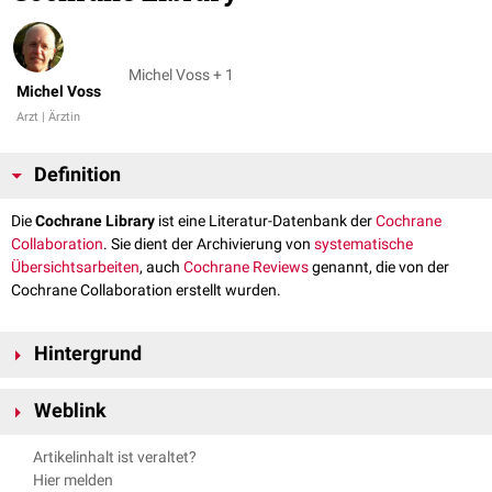
Michel Voss + 1
Michel Voss
Arzt | Ärztin
Definition
Die
Cochrane Library
ist eine Literatur-Datenbank der
Cochrane
Collaboration
. Sie dient der Archivierung von
systematische
Übersichtsarbeiten
, auch
Cochrane Reviews
genannt, die von der
Cochrane Collaboration erstellt wurden.
Hintergrund
Systematische Übersichtsarbei dienen der Bewertung von Therapien auf
Weblink
der Grundlage der
evidenzbasierten Medizin
. Die Cochrane Collaboration
organisert weltweit die Erstellung dieser Arbeiten. Über die Cochrane
Homepage der Cochrane Library
Artikelinhalt ist veraltet?
Library werden sie der Allgemeinheit zugänglich gemacht.
Hier melden
Die Library enthält außerden das
Cochrane Central Register of Controlles