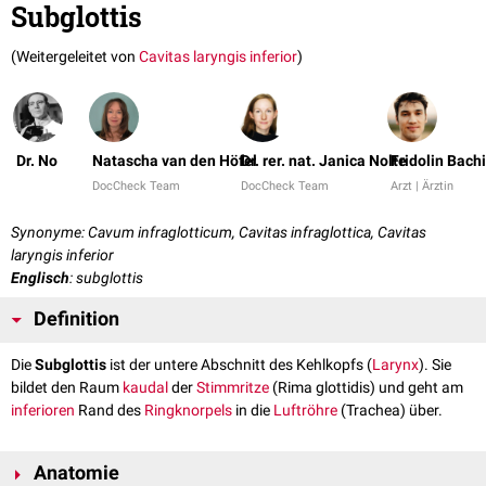
Subglottis
(Weitergeleitet von
Cavitas laryngis inferior
)
Dr. No
Natascha van den Höfel
Dr. rer. nat. Janica Nolte
Fridolin Bach
DocCheck Team
DocCheck Team
Arzt | Ärztin
Synonyme: Cavum infraglotticum, Cavitas infraglottica, Cavitas
laryngis inferior
Englisch
: subglottis
Definition
Die
Subglottis
ist der untere Abschnitt des Kehlkopfs (
Larynx
). Sie
bildet den Raum
kaudal
der
Stimmritze
(Rima glottidis) und geht am
inferioren
Rand des
Ringknorpels
in die
Luftröhre
(Trachea) über.
Anatomie