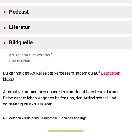
Das Lymphgefäßnetz der Subglottis ist nicht so dicht ausgeprägt wie
Podcast
das der
Supraglottis
. Die
Lymphe
aus den subglottischen Lymphbahnen
fließt in die
zervikalen
Lymphgefäße
und
Lymphknoten
ab.
Literatur
Anderhuber et al., Waldeyer - Anatomie des Menschen: Lehrbuch und
Bildquelle
Atlas in einem Band (De Gruyter Studium) (19th totaly rev. ed.), De
Gruyter, 2012
Bildquelle Podcast: © Radovan Zierik /
Pexels
Artikelinhalt ist veraltet?
Hier melden
Du kannst den Artikel selbst verbessern, indem du auf
Bearbeiten
FlexTalk - Der Kehlkopf
klickst.
Alternativ kümmert sich unser Flexikon-Redaktionsteam darum.
Deine zusätzlichen Angaben helfen uns, den Artikel schnell und
vollständig zu aktualisieren:
500
Zeichen verbleibend. Mindestens 5 Zeichen benötigt.