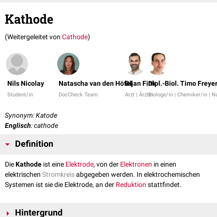
Kathode
(Weitergeleitet von
Cathode
)
Nils Nicolay
Natascha van den Höfel
Bijan Fink
Dipl.-Biol. Timo Freye
Student/in
DocCheck Team
Arzt | Ärztin
Biologe/in | Chemiker/in | N
Synonym: Katode
Englisch
: cathode
Definition
Die
Kathode
ist eine
Elektrode
, von der
Elektronen
in einen
elektrischen
Stromkreis
abgegeben werden. In elektrochemischen
Systemen ist sie die Elektrode, an der
Reduktion
stattfindet.
Hintergrund