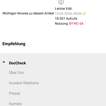
Kathodenstrahlröhren
Elektronenmikroskopen
Letzter Edit:
elektrochemischen Zellen und
Batterien
Wichtiger Hinweis zu diesem Artikel
13.03.2026, 08:06
18.001 Aufrufe
Nutzung:
BY-NC-SA
Empfehlung
DocCheck
Über Uns
Investor Relations
Presse
Karriere