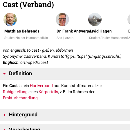
Cast (Verband)
Matthias Behrends
Dr. Frank Antwerpes
Arvid Hagen
Student/in der Humanmedizin
Arzt | Ärztin
Student/in der Humanmediz
A
von englisch: to cast - gießen, abformen
Synonyme: Castverband, Kunststoffgips, "Gips" (umgangssprachl.)
Englisch
: orthopedic cast
Definition
Ein
Cast
ist ein
Hartverband
aus Kunststoffmaterial zur
Ruhigstellung
eines
Körperteils
, z.B. im Rahmen der
Frakturbehandlung
.
Hintergrund
Der Cast ist eine Alternative zum klassischen
Gipsverband
. Das
Verarbeitung