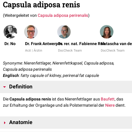
Capsula adiposa renis
(Weitergeleitet von
Capsula adiposa perirenalis
)
Dr. No
Dr. Frank Antwerpes
Dr. rer. nat. Fabienne Reh
Natascha van de
Arzt | Ärztin
DocCheck Team
DocCheck Team
Synonyme: Nierenfettlager, Nierenfettkapsel, Capsula adiposa,
Capsula adiposa perirenalis
Englisch
: fatty capsule of kidney, perirenal fat capsule
Definition
Die
Capsula adiposa renis
ist das Nierenfettlager aus
Baufett
, das
zur Erhaltung der Organlage und als Polstermaterial der
Niere
dient.
Anatomie
Die Capsula adiposa ist
dorsal
und
lateral
stärker ausgebildet als
ventral
.