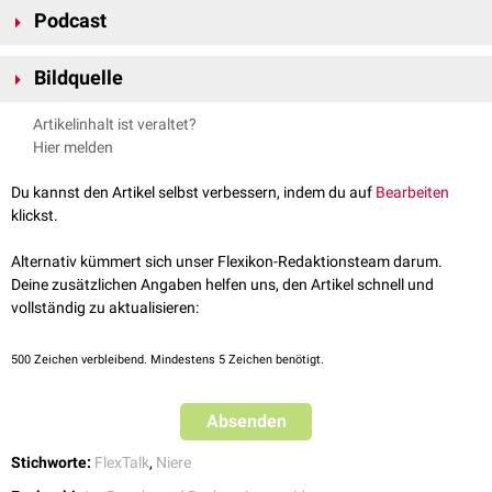
Podcast
Sie umhüllt sowohl die
Niere
als auch die aufgelagerte
Nebenniere
. Von
außen wird sie von der
Fascia renalis
umschlossen. Jenseits der Fascia
renalis schließt sich weiteres Fettgewebe an, das
Corpus adiposum
Bildquelle
pararenale
.
Bildquelle Podcast: © blackieshoot /
Unsplash
Bei starker
Unterernährung
kann der Fettkörper reduziert werden.
Artikelinhalt ist veraltet?
Hier melden
Du kannst den Artikel selbst verbessern, indem du auf
Bearbeiten
klickst.
FlexTalk - Interessiert mich, die
Alternativ kümmert sich unser Flexikon-Redaktionsteam darum.
Bohne: Die Niere
Deine zusätzlichen Angaben helfen uns, den Artikel schnell und
vollständig zu aktualisieren:
500
Zeichen verbleibend. Mindestens 5 Zeichen benötigt.
Absenden
Stichworte:
FlexTalk
,
Niere