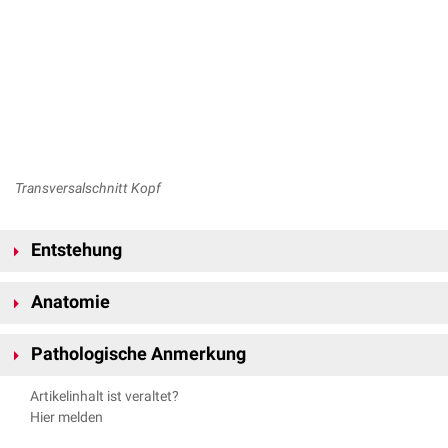
Transversalschnitt Kopf
Entstehung
Die Deckknochen der Schädelkalotte entstehen aus dem
Mesektoderm
Anatomie
des Kopfes (
Neuralleiste
) durch
desmale Ossifikation
.
Die Schädelkalotte bildet mit ihren
Ossa plana
einen Schutz für das im
Pathologische Anmerkung
Inneren befindliche
Gehirn
. Sie besteht aus Anteilen der folgenden
Knochen:
Das Schädeldach eines
Fetus
oder eines
Neugeborenen
ist noch nicht
Artikelinhalt ist veraltet?
Os frontale
verknöchert und daher verformbar. Durch Druckausübung im
Uterus
Hier melden
Os parietale
oder während der Geburt kann es zu
kongenitalen
Os occipitale