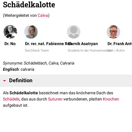
Schädelkalotte
(Weitergeleitet von
Calva
)
Dr. No
Dr. rer. nat. Fabienne Reh
Garnik Asatryan
Dr. Frank An
DocCheck Team
Student/in der Humanmedizin
Arzt | Ärztin
Synonyme: Schädeldach, Calva, Calvaria
Englisch
: calvaria
Definition
Als
Schädelkalotte
bezeichnet man das knöcherne Dach des
Schädels
, das aus durch
Suturen
verbundenen, platten
Knochen
aufgebaut ist.