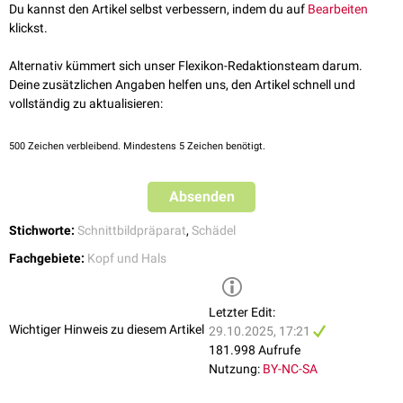
Schädelkalottenimpressionen
kommen.
Du kannst den Artikel selbst verbessern, indem du auf
Bearbeiten
Os temporale
(Pars squamosa)
klickst.
Die Knochen stehen über
Suturen
miteinander in Verbindung und
schließen bei
Kindern
die beiden
Fontanellen
ein:
Alternativ kümmert sich unser Flexikon-Redaktionsteam darum.
Deine zusätzlichen Angaben helfen uns, den Artikel schnell und
Sutura sagittalis
vollständig zu aktualisieren:
Sutura coronalis
Sutura lambdoidea
500
Zeichen verbleibend. Mindestens 5 Zeichen benötigt.
Die Schädelkalotte besteht aus drei Schichten:
Lamina externa
(Tabula externa)
Diploe
(Spongiosa)
Absenden
Lamina interna
(Tabula interna)
Stichworte:
Schnittbildpräparat
,
Schädel
Die Diploe wird von zahlreichen
Diploevenen
durchquert, die sowohl mit
intra
- als auch mit
extrakraniellen
Venen in Verbindung stehen.
Fachgebiete:
Kopf und Hals
Letzter Edit:
Wichtiger Hinweis zu diesem Artikel
29.10.2025, 17:21
181.998 Aufrufe
Nutzung:
BY-NC-SA