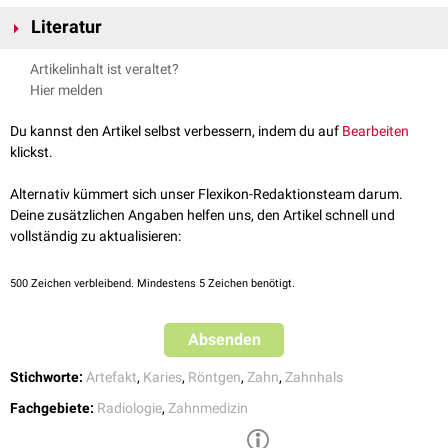
Der nur von
Gingiva
und nicht von
Zahnschmelz
und
Alveolarknochen
Literatur
bedeckte Bereich des Zahnhalses führt zu einer relativ geringeren
Abschwächung der Röntgenstrahlen. Dadurch entstehen
mesiale
und
Pasler, FA.
Einführung in die Röntgenanatomie des Zahnes und der
Artikelinhalt ist veraltet?
distale
Aufhellungsbänder. Dieser Burn-Out-Effekt wird durch die
ihn umgebenden Strukturen
, Thieme, abgerufen am 02.07.2020
Hier melden
interdental
geringere Dicke der Zahnhartsubstanz weiter verstärkt.
Der Burn-Out-Effekt kann fälschlicherweise mit einer
Approximalkaries
Du kannst den Artikel selbst verbessern, indem du auf
Bearbeiten
verwechselt werden. Suspekte Befunde sollten deshalb durch vorsichtige
klickst.
Sondierung
klinisch überprüft werden.
siehe auch
:
Mach-Band-Effekt
Alternativ kümmert sich unser Flexikon-Redaktionsteam darum.
Deine zusätzlichen Angaben helfen uns, den Artikel schnell und
vollständig zu aktualisieren:
500
Zeichen verbleibend. Mindestens 5 Zeichen benötigt.
Absenden
Stichworte:
Artefakt
,
Karies
,
Röntgen
,
Zahn
,
Zahnhals
Fachgebiete:
Radiologie
,
Zahnmedizin