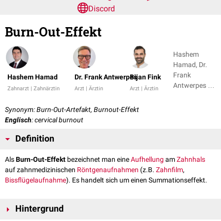
Discord
Burn-Out-Effekt
Hashem
Hamad, Dr.
Frank
Hashem Hamad
Dr. Frank Antwerpes
Bijan Fink
Antwerpes +
Zahnarzt | Zahnärztin
Arzt | Ärztin
Arzt | Ärztin
1
Synonym: Burn-Out-Artefakt, Burnout-Effekt
Englisch
: cervical burnout
Definition
Als
Burn-Out-Effekt
bezeichnet man eine
Aufhellung
am
Zahnhals
auf zahnmedizinischen
Röntgenaufnahmen
(z.B.
Zahnfilm
,
Bissflügelaufnahme
). Es handelt sich um einen Summationseffekt.
Hintergrund