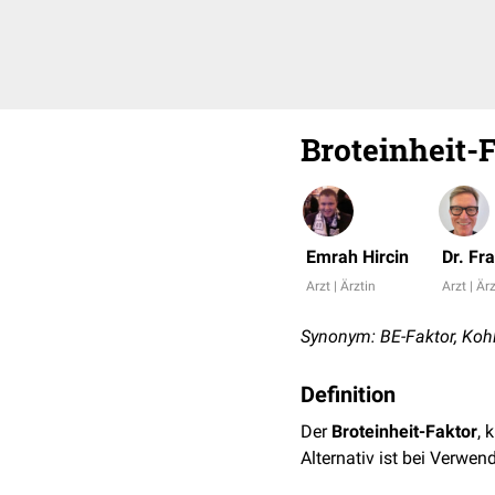
Broteinheit-
Emrah Hircin
Dr. Fr
Arzt | Ärztin
Arzt | Är
Synonym: BE-Faktor, Kohl
Definition
Der
Broteinheit-Faktor
, 
Alternativ ist bei Verwe