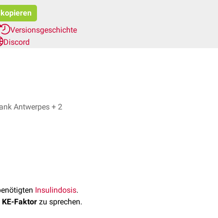
 kopieren
Versionsgeschichte
Discord
Emrah Hircin, Dr. Frank Antwerpes + 2
enötigten
Insulindosis
.
m
KE-Faktor
zu sprechen.