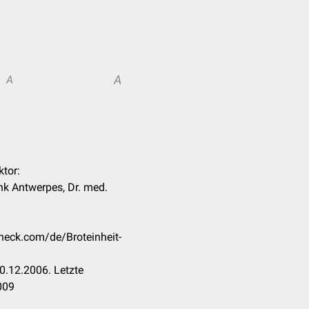
A
A
ktor:
ank Antwerpes, Dr. med.
check.com/de/Broteinheit-
0.12.2006. Letzte
009