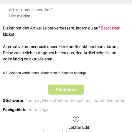
Das Brockenbrough-Phänomen wird bewusst bei Herzkatheter-
Artikelinhalt ist veraltet?
Untersuchungen hervorgerufen und dient der Differenzierung zwischen
Hier melden
einer
hypertroph-obstruktiven Kardiomyopathien
(HOCM) und einer
hypertrophen nicht-obstruktiven Kardiomyopathie
(HNCM).
Du kannst den Artikel selbst verbessern, indem du auf
Bearbeiten
Normalerweise wird durch die
postextrasystolische Potenzierung
, die
klickst.
auf eine ventrikuläre Extrasystole folgt, das
Schlagvolumen
erhöht. Bei
einer hypertroph-obstruktiven Kardiomyopathie hingegen wird die
Alternativ kümmert sich unser Flexikon-Redaktionsteam darum.
Obstruktion
verstärkt und der Druck in der
Aorta
fällt ab.
Deine zusätzlichen Angaben helfen uns, den Artikel schnell und
vollständig zu aktualisieren:
500
Zeichen verbleibend. Mindestens 5 Zeichen benötigt.
Absenden
Stichworte:
Eponym
,
Herzkatheteruntersuchung
,
Kardiomyopathie
Fachgebiete:
Kardiologie
Letzter Edit: