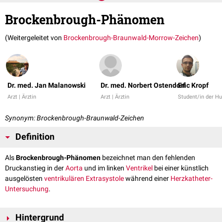
Brockenbrough-Phänomen
(Weitergeleitet von
Brockenbrough-Braunwald-Morrow-Zeichen
)
Dr. med. Jan Malanowski
Dr. med. Norbert Ostendorf
Eric Kropf
Arzt | Ärztin
Arzt | Ärztin
Student/in der H
Synonym: Brockenbrough-Braunwald-Zeichen
Definition
Als
Brockenbrough-Phänomen
bezeichnet man den fehlenden
Druckanstieg in der
Aorta
und im linken
Ventrikel
bei einer künstlich
ausgelösten
ventrikulären Extrasystole
während einer
Herzkatheter-
Untersuchung
.
Hintergrund