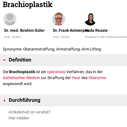
Brachioplastik
Dr. med. Ibrahim Güler
Dr. Frank Antwerpes
Hoda Rezaie
Arzt | Ärztin
Arzt | Ärztin
Student/in der Humanmedizi
Synonyme: Oberarmstraffung, Armstraffung, Arm-Lifting
Definition
Die
Brachioplastik
ist ein
operatives
Verfahren, das in der
ästhetischen Medizin
zur Straffung der
Haut
des
Oberarms
angewandt wird.
Durchführung
In
Allgemeinanästhesie
wird ein Schnitt an der
Oberarminnenseite
vom
Artikelinhalt ist veraltet?
Ellenbogen
bis zur
Achselregion
gesetzt. Hierbei orientiert man sich
Hier melden
zumeist am
Sulcus bicipitalis medialis
. Im Bereich der
Axilla
wird mittels