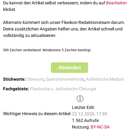
gezackter
Schnittführung
eine spätere
Narbenkontraktur
vermieden.
Du kannst den Artikel selbst verbessern, indem du auf
Bearbeiten
Überschüssiges Gewebe wird spindelförmig
exzidiert
. Unter Umständen
klickst.
erfolgt zusätzlich eine
Liposuktion
.
Alternativ kümmert sich unser Flexikon-Redaktionsteam darum.
Deine zusätzlichen Angaben helfen uns, den Artikel schnell und
vollständig zu aktualisieren:
500
Zeichen verbleibend. Mindestens 5 Zeichen benötigt.
Absenden
Stichworte:
Oberarm
,
Operationsmethode
,
Ästhetische Medizin
Fachgebiete:
Plastische u. ästhetische Chirurgie
Letzter Edit:
Wichtiger Hinweis zu diesem Artikel
22.12.2020, 17:39
1.562 Aufrufe
Nutzung:
BY-NC-SA