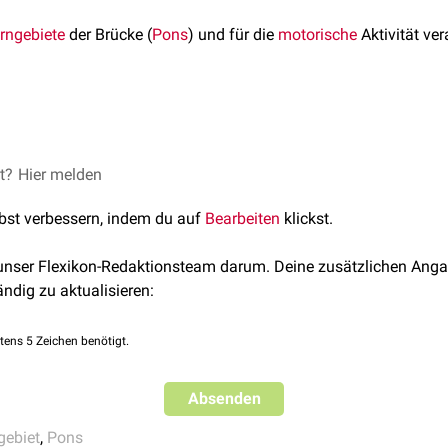
rngebiete
der Brücke (
Pons
) und für die
motorische
Aktivität ver
sern bekommen ihre
Afferenzen
aus dem
primärmotorischen Cort
en
Brückenkernen. Ihre Funktion ist vermutlich eine Korrektur 
 Bewegungsmuster.
erne unterbindet die Weiterleitung von Informationen des
et?
Hier melden
Assozi
nd sind die Symptome weitgehend identisch mit denen eines Kle
 Nuclei pontis ziehen die Fasern als
Fibrae pontis transversae
ü
lbst verbessern, indem du auf
Bearbeiten
klickst.
ch die
Pyramidenbahn
zieht, ist sie bei einer Läsion meist mitbet
ontocerebellum
des
Kleinhirns
.
 unser Flexikon-Redaktionsteam darum. Deine zusätzlichen Anga
ändig zu aktualisieren:
tens 5 Zeichen benötigt.
Absenden
gebiet
,
Pons