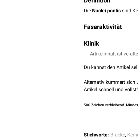
Definition
Die
Nuclei pontis
sind
Ke
Faseraktivität
Die cortico-pontinen Fa
Klinik
ipsilateral
zu den
ventral
und das Erlernen neuer
Ein Ausfall der Brückenk
Artikelinhalt ist veralt
Kleinhirn, dementspreche
Nach Umschaltung in den
Du kannst den Artikel se
die Brückenkerne hindur
cerebellaris medius
ins
P
Paresen
.
Alternativ kümmert sich
Artikel schnell und vollst
500
Zeichen verbleibend. Mindes
Stichworte:
Brücke
,
Kern