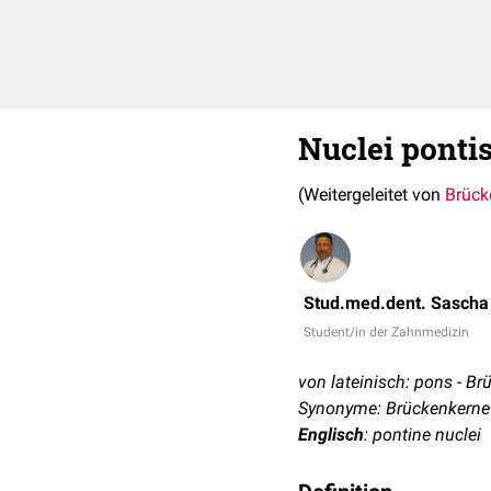
Nuclei ponti
(Weitergeleitet von
Brück
Stud.med.dent. Sascha
Student/in der Zahnmedizin
von lateinisch: pons - Br
Synonyme: Brückenkerne
Englisch
: pontine nuclei