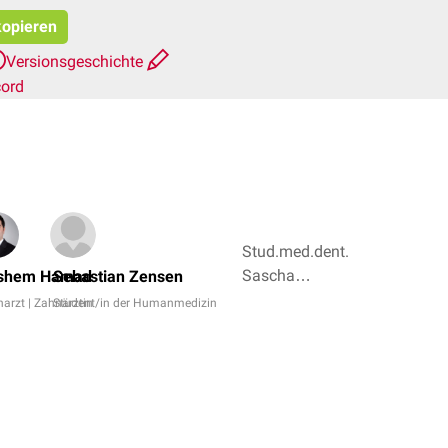
kopieren
Versionsgeschichte
cord
Stud.med.dent.
Sascha
shem Hamad
Sebastian Zensen
Alexander
arzt | Zahnärztin
Student/in der Humanmedizin
Bröse, Dr.
Frank
Antwerpes + 4