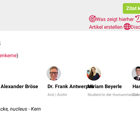
Zitat 
Was zeigt hierher
Artikel erstellen
Dis
s
enkerne
)
 Alexander Bröse
Dr. Frank Antwerpes
Miriam Beyerle
Ha
Arzt | Ärztin
Student/in der Humanmedizin
Zahn
ücke, nucleus - Kern