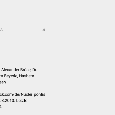
A
A
Alexander Bröse, Dr.
am Beyerle, Hashem
sen
eck.com/de/Nuclei_pontis
03.2013. Letzte
4