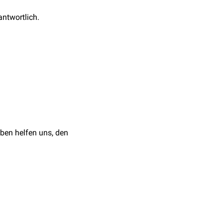
antwortlich.
ex
und leiten sie
von Bewegungsabläufen
ationskortex
an das
inhirnausfalls. Da durch
ber den
Pedunculus
roffen, dies führt zu
ben helfen uns, den