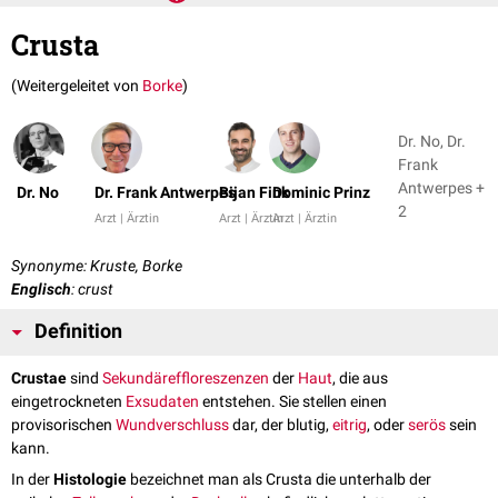
Crusta
(Weitergeleitet von
Borke
)
Dr. No, Dr.
Frank
Antwerpes +
Dr. No
Dr. Frank Antwerpes
Bijan Fink
Dominic Prinz
2
Arzt | Ärztin
Arzt | Ärztin
Arzt | Ärztin
Synonyme: Kruste, Borke
Englisch
: crust
Definition
Crustae
sind
Sekundäreffloreszenzen
der
Haut
, die aus
eingetrockneten
Exsudaten
entstehen. Sie stellen einen
provisorischen
Wundverschluss
dar, der blutig,
eitrig
, oder
serös
sein
kann.
In der
Histologie
bezeichnet man als Crusta die unterhalb der