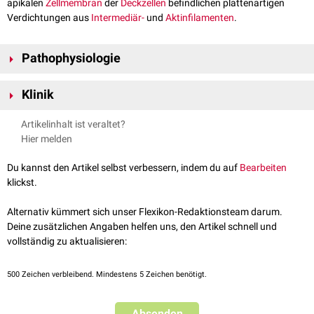
apikalen
Zellmembran
der
Deckzellen
befindlichen plattenartigen
Verdichtungen aus
Intermediär-
und
Aktinfilamenten
.
Pathophysiologie
Crustae enstehen durch
Exsudate
(z.B.
Eiter
,
Serum
oder
Blut
), die auf
Klinik
der verletzten oder
entzündeten
Hautoberfläche eintrocknen und sich
dadurch verfestigen. Zu den Primäreffloreszenzen, aus denen Krusten
Krusten sind häufig mit der Hautoberfläche zusammengebacken und
Artikelinhalt ist veraltet?
entstehen, gehören die
Pusteln
und die
Vesikel
. Auch bei flächenhaften
lassen sich daher nur schwierig entfernen. Will man den Hautbefund
Hier melden
Hautblutungen, bildet das eintrocknende
Wundsekret
eine Kruste.
unterhalb einer Crusta beurteilen, muss man das Krustenmaterial durch
feuchte Umschläge und Spülungen vorsichtig ablösen.
Du kannst den Artikel selbst verbessern, indem du auf
Bearbeiten
klickst.
Alternativ kümmert sich unser Flexikon-Redaktionsteam darum.
Deine zusätzlichen Angaben helfen uns, den Artikel schnell und
vollständig zu aktualisieren:
500
Zeichen verbleibend. Mindestens 5 Zeichen benötigt.
Absenden