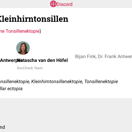
Discord
Kleinhirntonsillen
ne Tonsillenektopie
)
k Antwerpes
Natascha van den Höfel
DocCheck Team
sillenektopie, Kleinhirntonsillenektopie, Tonsillenektopie
llar ectopia
and