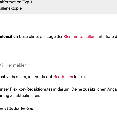
Malformation Typ 1
illenektopie
ntonsillen
bezeichnet die Lage der
Kleinhirntonsillen
unterhalb 
tonsillektopie wird nicht einheitlich verwendet. Im weitesten S
et?
Hier melden
gende Situationen:
lbst verbessern, indem du auf
Bearbeiten
klickst.
 unser Flexikon-Redaktionsteam darum. Deine zusätzlichen Anga
ezeichnet die
symptomatische
oder
asymptomatische
geringe Ek
ändig zu aktualisieren:
sis
(< 3 bis 5 mm). Der Begriff benigne Tonsillenektopie sollte
ben.
tens 5 Zeichen benötigt.
ion Typ 1