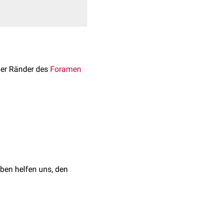
der Ränder des
Foramen
inne handelt es sich um
ben helfen uns, den
topie der Tonsillen
 asymptomatischen