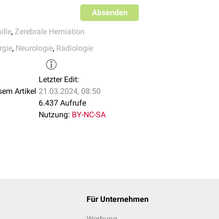
lformation
Typ 1 handelt es sich am ehesten um eine
angeboren
Absenden
delbasis. Sie geht meist mit neurologischen Symptomen und 
ille
,
Zerebrale Herniation
rgie
,
Neurologie
,
Radiologie
opie
ktopie ist eine sekundäre Verlagerung der Tonsillen aufgrund vo
Letzter Edit:
sem Artikel
21.03.2024, 08:50
ion
: akute Verlagerung der Kleinhirntonsillen bei deutlich erhöh
6.437 Aufrufe
bri
Nutzung:
BY-NC-SA
ck:
nielle Hypotension
(z.B.
Liquorverlust-Syndrom
)
iquorshunt
Für Unternehmen
Werbung