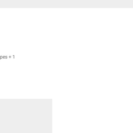
Bijan Fink, Dr. Frank Antwerpes + 1