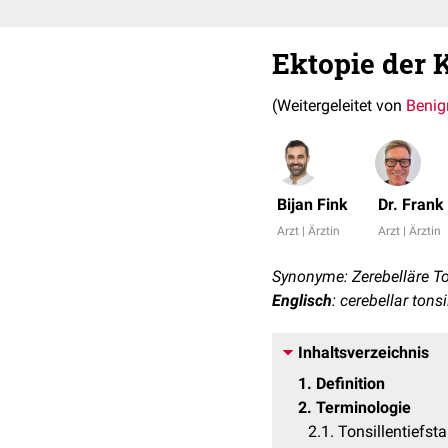
Ektopie der 
(Weitergeleitet von
Benig
Bijan Fink
Dr. Fran
Arzt | Ärztin
Arzt | Ärztin
Synonyme: Zerebelläre Ton
Englisch
: cerebellar tonsi
Inhaltsverzeichnis
1
Definition
2
Terminologie
2.1
Tonsillentiefst