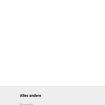
e
Ektopie der Tonsillen >
anderen
Fehlbildungen
n:
tem Hirndruck
Alles andere
Kontakt