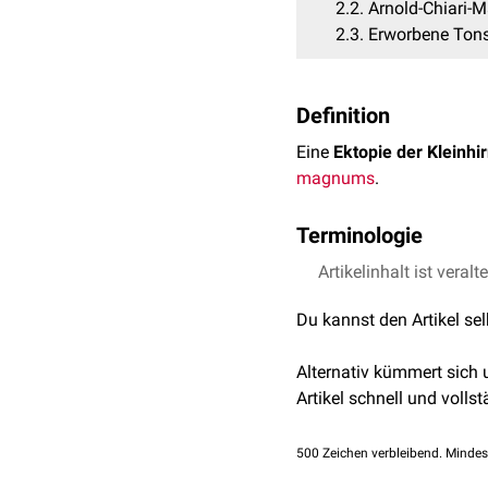
2.2
Arnold-Chiari-
2.3
Erworbene Tons
Definition
Eine
Ektopie der Kleinhir
magnums
.
Terminologie
Die Bezeichnung Kleinhirn
Artikelinhalt ist veralt
einen Überbegriff für fol
Du kannst den Artikel se
Tonsillentiefstand
Alternativ kümmert sich
Der Tonsillentiefstand b
Artikel schnell und vollst
unterhalb der
Schädelba
Formen vorbehalten blei
500
Zeichen verbleibend. Mindes
Arnold-Chiari-Malformat