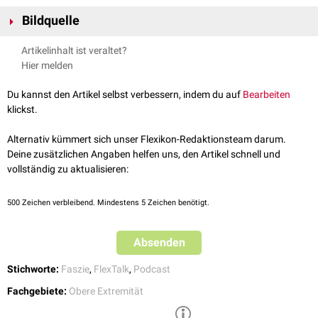
Teil der allgemeinen
Körperfaszie
(Fascia superficialis) ist und die
innere Bauchwandfaszie (
Bildquelle
Fascia transversalis
), die gemeinsam mit
der
Fascia endothoracica
die
innere Rumpffaszie
bildet.
Bildquelle Podcast: ©Engin Akyurt /
Unsplash
Artikelinhalt ist veraltet?
Hier melden
Du kannst den Artikel selbst verbessern, indem du auf
Bearbeiten
klickst.
FlexTalk – Nicht ganz bruchsicher:
Alternativ kümmert sich unser Flexikon-Redaktionsteam darum.
Die Bauchwand
Deine zusätzlichen Angaben helfen uns, den Artikel schnell und
vollständig zu aktualisieren:
500
Zeichen verbleibend. Mindestens 5 Zeichen benötigt.
Absenden
Stichworte:
Faszie
,
FlexTalk
,
Podcast
Fachgebiete:
Obere Extremität