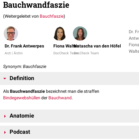
Bauchwandfaszie
(Weitergeleitet von
Bauchfaszie
)
Dr. F
Antw
Fion
Dr. Frank Antwerpes
Fiona Walter
Natascha van den Höfel
Arzt | Ärztin
DocCheck Team
DocCheck Team
Synonym: Bauchfaszie
Definition
Als
Bauchwandfaszie
bezeichnet man die straffen
Bindegewebshüllen
der
Bauchwand
.
Anatomie
Man unterscheidet die
Podcast
äußere Bauchwandfaszie (
Fascia abdominalis superficialis
), die ein