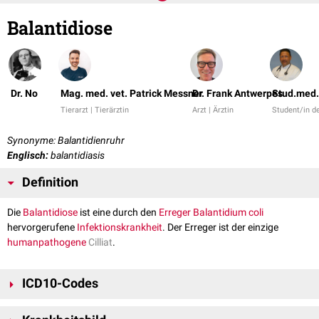
Balantidiose
Dr. No
Mag. med. vet. Patrick Messner
Dr. Frank Antwerpes
Stud.med.
Tierarzt | Tierärztin
Arzt | Ärztin
Student/in d
Synonyme: Balantidienruhr
Englisch:
balantidiasis
Definition
Die
Balantidiose
ist eine durch den
Erreger
Balantidium coli
hervorgerufene
Infektionskrankheit
. Der Erreger ist der einzige
humanpathogene
Cilliat
.
ICD10-Codes
A07.-: Sonstige Darmkrankheiten durch Protozoen