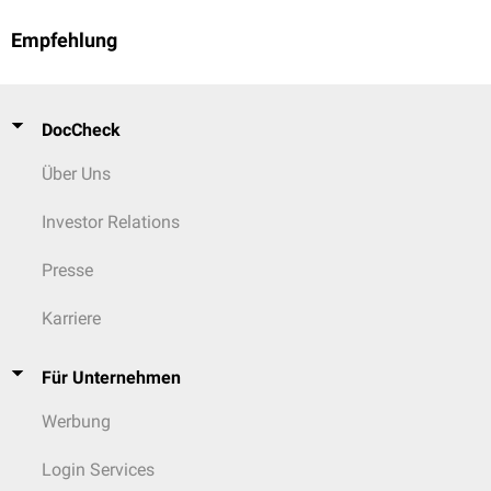
Empfehlung
DocCheck
Über Uns
Investor Relations
Presse
Karriere
Für Unternehmen
Werbung
Login Services