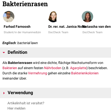
Bakterienrasen
Farhad Farnoosh
Dr. rer. nat. Janica Nolte
Natascha van den
Student/in der Humanmedizin
DocCheck Team
DocCheck Team
Englisch
: bacterial lawn
Definition
Als
Bakterienrasen
wird eine dichte, flächige Wachstumsform von
Bakterien
auf einem festen
Nährboden
(z.B.
Agarplatte
) beschrieben.
Durch die starke
Vermehrung
gehen einzelne
Bakterienkolonien
ineinander über.
Verwendung
In der
Mikrobiologie
werden Bakterienrasen z.B. für die
Antibiotika-
Artikelinhalt ist veraltet?
Resistenzbestimmung
(z.B.
Agardiffusionstest
) verwendet oder um das
Hier melden