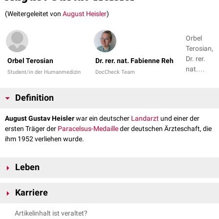
(Weitergeleitet von
August Heisler
)
Orbel
Terosian,
Dr. rer.
Orbel Terosian
Dr. rer. nat. Fabienne Reh
nat.
Student/in der Humanmedizin
DocCheck Team
Fabienne
Reh
Definition
August Gustav Heisler
war ein deutscher
Landarzt
und einer der
ersten Träger der
Paracelsus-Medaille
der deutschen Ärzteschaft, die
ihm 1952 verliehen wurde.
Leben
August Gustav Heisler wurde am 12. September 1881 in Mannheim
Karriere
geboren und starb am 7. Februar 1953 in Tübingen. Er studierte
Medizin
an den Universitäten in Kiel, München und Heidelberg. Anschließend
1910 ließ sich August Gustav Heisler als Landarzt in Königsfeld im
Artikelinhalt ist veraltet?
promovierte
er 1905 in Freiburg. Seine wissenschaftliche Arbeit
Schwarzwald nieder, wo er auch im
Sanatorium
arbeitete. Als