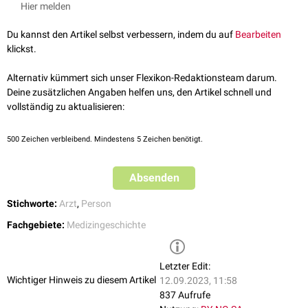
Hier melden
verfasste er über die
Infektiosität
von
Tuberkelbazillen
verschiedener
Befürworter der
Ganzheitsmedizin
entwickelte er die "Heisler'sche
Herkunft.
Apfeldiät" und trug zur Einführung der
Kaffeekohle
in die deutsche
Du kannst den Artikel selbst verbessern, indem du auf
Bearbeiten
Medizin bei.
klickst.
Gemeinsam mit
Albert Schweitzer
gründete er 1924 die Stiftung "Geistige
Nothilfe". Ihr Ziel war es, Künstlern aus Königsfeld die Ausstellung ihrer
Alternativ kümmert sich unser Flexikon-Redaktionsteam darum.
Werke in einem Kulturzentrum zu ermöglichen.
Deine zusätzlichen Angaben helfen uns, den Artikel schnell und
vollständig zu aktualisieren:
500
Zeichen verbleibend. Mindestens 5 Zeichen benötigt.
Absenden
Stichworte:
Arzt
,
Person
Fachgebiete:
Medizingeschichte
Letzter Edit:
Wichtiger Hinweis zu diesem Artikel
12.09.2023, 11:58
837 Aufrufe