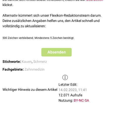
radikuläre Zyste
klickst.
Aufbissschmerzen können darüber hinaus durch eine Überlastung des
Alternativ kümmert sich unser Flexikon-Redaktionsteam darum.
Parodonts
entstehen, wenn bei einer
Füllung
oder
Krone
die Bissfläche
Deine zusätzlichen Angaben helfen uns, den Artikel schnell und
nicht richtig eingeschliffen ist, sodass
Frühkontakte
bestehen.
vollständig zu aktualisieren:
500
Zeichen verbleibend. Mindestens 5 Zeichen benötigt.
Absenden
Stichworte:
Kauen
,
Schmerz
Fachgebiete:
Zahnmedizin
Letzter Edit:
Wichtiger Hinweis zu diesem Artikel
14.02.2023, 11:41
12.071 Aufrufe
Nutzung:
BY-NC-SA