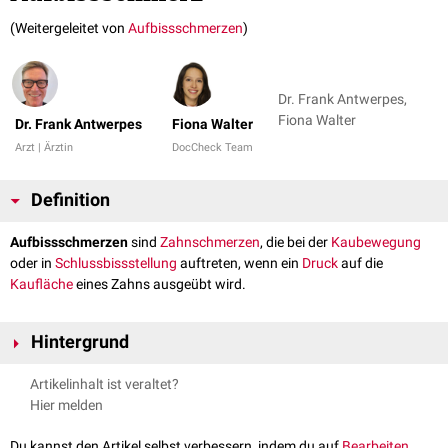
(Weitergeleitet von
Aufbissschmerzen
)
Dr. Frank Antwerpes,
Fiona Walter
Dr. Frank Antwerpes
Fiona Walter
Arzt | Ärztin
DocCheck Team
Definition
Aufbissschmerzen
sind
Zahnschmerzen
, die bei der
Kaubewegung
oder in
Schlussbissstellung
auftreten, wenn ein
Druck
auf die
Kaufläche
eines Zahns ausgeübt wird.
Hintergrund
Aufbissschmerzen gehen meist von pathologischen Veränderungen des
Artikelinhalt ist veraltet?
Zahnhalteapparats
aus. Mögliche Ursachen sind unter anderem:
Hier melden
apikale Parodontitis
periapikaler Abszess
Du kannst den Artikel selbst verbessern, indem du auf
Bearbeiten