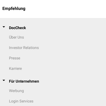
Empfehlung
DocCheck
Über Uns
Investor Relations
Presse
Karriere
Für Unternehmen
Werbung
Login Services