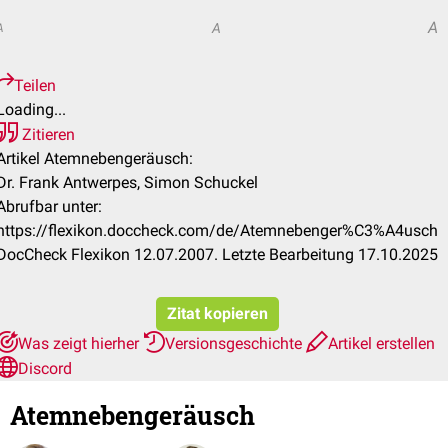
A
A
A
Teilen
Loading...
Zitieren
Artikel Atemnebengeräusch:
Dr. Frank Antwerpes, Simon Schuckel
Abrufbar unter:
https://flexikon.doccheck.com/de/Atemnebenger%C3%A4usch
DocCheck Flexikon 12.07.2007. Letzte Bearbeitung 17.10.2025
Zitat kopieren
Was zeigt hierher
Versionsgeschichte
Artikel erstellen
Discord
Atemnebengeräusch