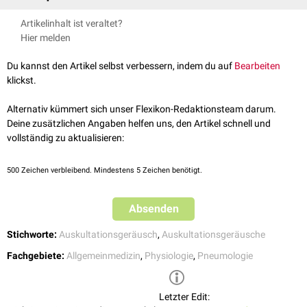
trockene
Geräusche (
Stridor
,
Giemen
,
Pfeifen
,
Brummen
)
Bildquelle Auskultationsgeräusch: ©Pavel Danilyuk/
Pexels
Pleurale Nebengeräusche
Artikelinhalt ist veraltet?
Pleurareiben
Hier melden
Die trockenen pulmonalen Nebengeräusche werden von älteren
Du kannst den Artikel selbst verbessern, indem du auf
Bearbeiten
Einteilungen häufig auch unter die Rasselgeräusche eingeordnet.
klickst.
Asthmaanfall
Alternativ kümmert sich unser Flexikon-Redaktionsteam darum.
Deine zusätzlichen Angaben helfen uns, den Artikel schnell und
vollständig zu aktualisieren:
500
Zeichen verbleibend. Mindestens 5 Zeichen benötigt.
Aufnahme freundlicherweise zur Verfügung gestellt von der
Klinik für
Kardiologie und Rhythmologie des Cellitinnen-Krankenhaus St. Vinzenz in
Absenden
Köln
Stichworte:
Auskultationsgeräusch
,
Auskultationsgeräusche
Fachgebiete:
Allgemeinmedizin
,
Physiologie
,
Pneumologie
Letzter Edit: