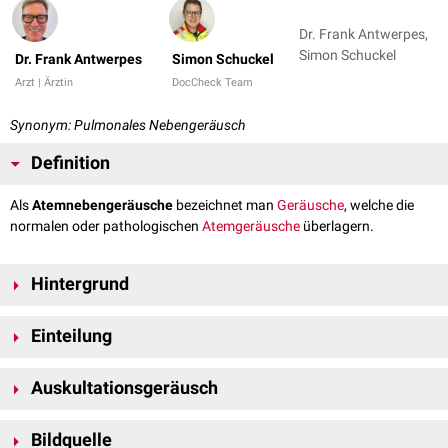
Dr. Frank Antwerpes,
Simon Schuckel
Dr. Frank Antwerpes
Simon Schuckel
Arzt | Ärztin
DocCheck Team
Synonym: Pulmonales Nebengeräusch
Definition
Als
Atemnebengeräusche
bezeichnet man
Geräusche
, welche die
normalen oder pathologischen
Atemgeräusche
überlagern.
Hintergrund
Vereinfacht gesprochen sind Atemnebengeräusche Geräusche in der
Einteilung
Lunge, die nicht durch die Luft und ihre Strömungsgeräusche, sondern
durch irgendetwas anderes (z.B.
Schleim
,
Ödemflüssigkeit
) entstehen.
Atemnebengeräusche können in der Lunge selbst oder an der
Pleura
Auskultationsgeräusch
entstehen. Daher unterscheidet man:
Pulmonale Nebengeräusche
Bildquelle
feuchte
Geräusche (
Rasselgeräusche
im engeren Sinn)