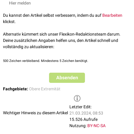
jeweils 2 Arteriae digitales palmares propriae, welche die
Hier melden
gegenüberliegenden Seiten der Digiti manus II-V versorgen. Die ulnare
Seite des
Kleinfingers
wird getrennt durch einen eigenen Ast aus der
Du kannst den Artikel selbst verbessern, indem du auf
Bearbeiten
Arteria ulnaris
erreicht.
klickst.
Die Arteriae digitales palmares propriae ziehen entlang des palmaren
Aspekts der
Fingerphalangen
nach
distal
. Sie bilden im
Subkutangewebe
Alternativ kümmert sich unser Flexikon-Redaktionsteam darum.
der
Fingerbeere
zahlreiche
Anastomosen
mit dem korrespondierenden
Deine zusätzlichen Angaben helfen uns, den Artikel schnell und
Gefäß der Gegenseite des jeweiligen Fingers, sowie mit den
Arteriae
vollständig zu aktualisieren:
digitales dorsales
.
500
Zeichen verbleibend. Mindestens 5 Zeichen benötigt.
Absenden
Fachgebiete:
Obere Extremität
Letzter Edit:
Wichtiger Hinweis zu diesem Artikel
21.03.2024, 08:53
15.526 Aufrufe
Nutzung:
BY-NC-SA