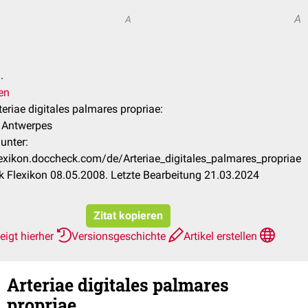
A
A
.
en
rteriae digitales palmares propriae:
k Antwerpes
unter:
flexikon.doccheck.com/de/Arteriae_digitales_palmares_propriae
 Flexikon 08.05.2008. Letzte Bearbeitung 21.03.2024
Zitat kopieren
eigt hierher
Versionsgeschichte
Artikel erstellen
Arteriae digitales palmares
propriae