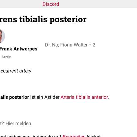
Discord
rens tibialis posterior
Dr. No, Fiona Walter + 2
 Frank Antwerpes
| Ärztin
 recurrent artery
ialis posterior
ist ein Ast der
Arteria tibialis anterior
.
lis posterior ist ein inkonstanter Ast, der aus der Arteria tibialis 
et?
Hier melden
 Rand der
Membrana interossea cruris
schneidet. Sie steigt vor 
lbst verbessern, indem du auf
Bearbeiten
klickst.