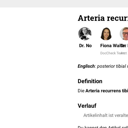
Arteria recur
Dr. No
Fiona Walter
Dr.
DocCheck Team
Arzt 
Englisch
: posterior tibial
Definition
Die
Arteria recurrens tib
Verlauf
Die Arteria recurrens tibia
Artikelinhalt ist veralt
dieses Gefäß den freien
Du kannst den Artikel se