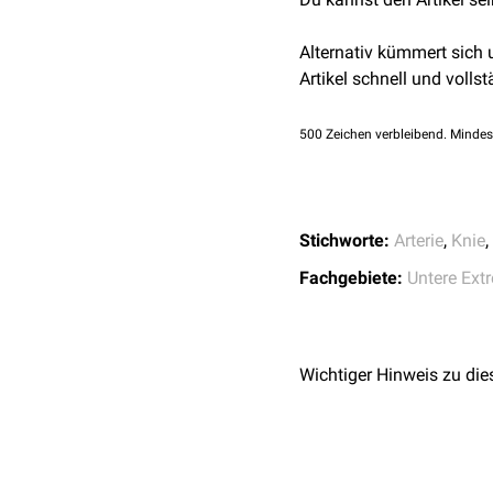
nach
kranial
und versorgt
Rete articulare genus
und
Alternativ kümmert sich
Artikel schnell und vollst
500
Zeichen verbleibend. Mindes
Stichworte:
Arterie
,
Knie
,
Fachgebiete:
Untere Ext
Wichtiger Hinweis zu die