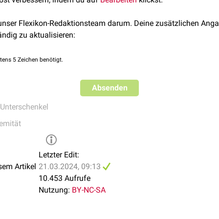
 diesen Muskel. Ihre Endäste
anastomosieren
mit der
Arteria in
 versorgen die
Articulatio tibiofibularis
.
 unser Flexikon-Redaktionsteam darum. Deine zusätzlichen Anga
ändig zu aktualisieren:
tens 5 Zeichen benötigt.
Absenden
Unterschenkel
remität
Letzter Edit:
sem Artikel
21.03.2024, 09:13
10.453 Aufrufe
Nutzung:
BY-NC-SA