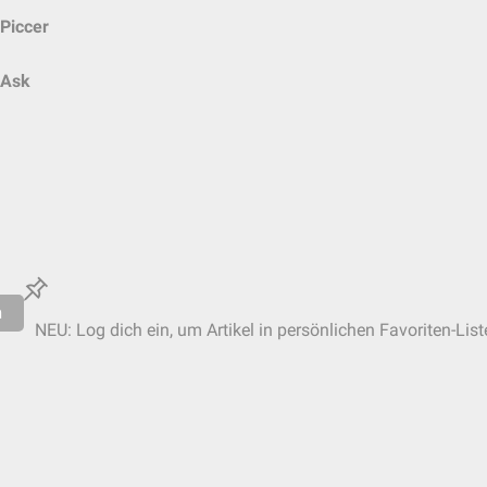
Piccer
Ask
n
NEU: Log dich ein, um Artikel in persönlichen Favoriten-Lis