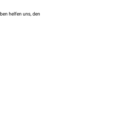
ferior medialis genus
im
ben helfen uns, den