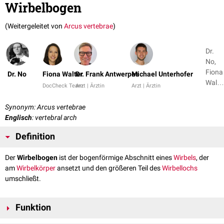
Wirbelbogen
(Weitergeleitet von
Arcus vertebrae
)
Dr.
No,
Fiona
Dr. No
Fiona Walter
Dr. Frank Antwerpes
Michael Unterhofer
Walte
DocCheck Team
Arzt | Ärztin
Arzt | Ärztin
+ 2
Synonym: Arcus vertebrae
Englisch
: vertebral arch
Definition
Der
Wirbelbogen
ist der bogenförmige Abschnitt eines
Wirbels
, der
am
Wirbelkörper
ansetzt und den größeren Teil des
Wirbellochs
umschließt.
Funktion
Die Wirbelbögen bilden in ihrer Gesamtheit den
Wirbelkanal
und schützen