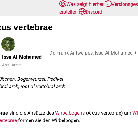
Was zeigt hierher
Versionsge
erstellen
Discord
cus vertebrae
Dr. Frank Antwerpes, Is
Issa Al-Mohamed
Arzt | Ärztin
ßchen, Bogenwurzel, Pedikel
ebral arch, root of vertebral arch
brae
sind die Ansätze des
Wirbelbogens
(Arcus vertebrae) am
Wi
ertebrae
formen sie den Wirbelbogen.