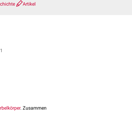
schichte
Artikel
sa Al-Mohamed + 1
rbelkörper
. Zusammen