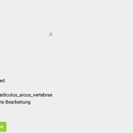
A
med
ediculus_arcus_vertebrae
te Bearbeitung
en