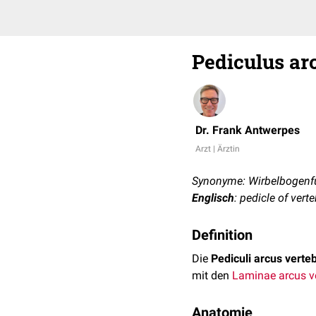
Pediculus ar
Dr. Frank Antwerpes
Arzt | Ärztin
Synonyme: Wirbelbogenfü
Englisch
: pedicle of vert
Definition
Die
Pediculi arcus verte
mit den
Laminae arcus v
Anatomie