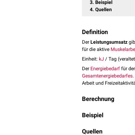
3
Beispiel
4
Quellen
Definition
Der
Leistungsumsatz
gib
für die aktive
Muskelarbe
Einheit:
kJ
/ Tag (veralte
Der
Energiebedarf
für de
Gesamtenergiebedarfes
.
Arbeit und Freizeitaktivit
Berechnung
Die Angaben der
Deutsch
Beispiel
das in Form des
PAL-Wer
wird der
Grundumsatz
mi
Bei einem Grundumsatz v
Quellen
Grundumsatz mit dem PAL-