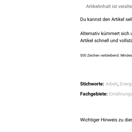
PAL-Wert
Für regelmäßige körperli
Artikelinhalt ist veralt
Deutsche Gesellschaft
7.000 kJ * 1,8 = 12.6
addiert werden.
1,2
Du kannst den Artikel se
1,4-1,5
Alternativ kümmert sich
Artikel schnell und vollst
1,6-1,7
500
Zeichen verbleibend. Mindes
1,8-1,9
Stichworte:
Arbeit
,
Energ
2,0-2,4
Fachgebiete:
Ernährung
Wichtiger Hinweis zu die