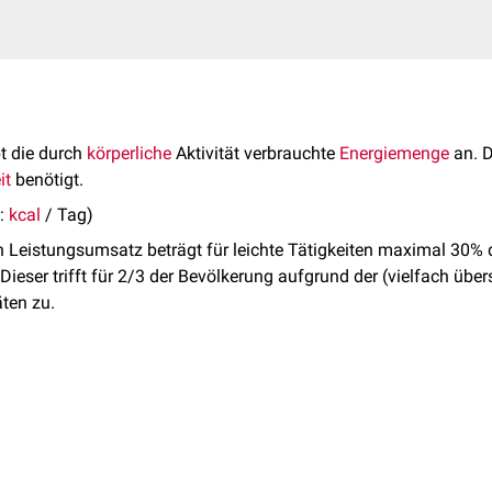
t die durch
körperliche
Aktivität verbrauchte
Energiemenge
an. D
it
benötigt.
t:
kcal
/ Tag)
n Leistungsumsatz beträgt für leichte Tätigkeiten maximal 30% 
 Dieser trifft für 2/3 der Bevölkerung aufgrund der (vielfach übe
äten zu.
en Gesellschaft für Ernährung
(DGE) richten sich nach dem körp
ts
(
P
hysical
A
ctivity
L
evel) angeben wird. Bei der Berechnung 
t dem PAL-Wert multipliziert.
on 7.000 kJ und einer überwiegend gehenden oder stehenden Ar
Wert 1,8 multipliziert.