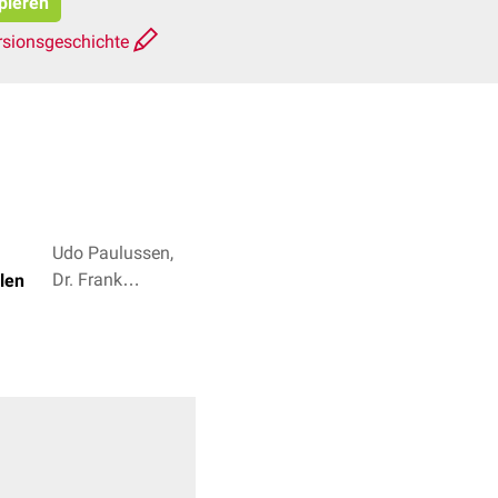
opieren
rsionsgeschichte
Udo Paulussen,
Dr. Frank
len
Antwerpes + 4