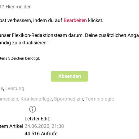
Aktivitätsniveau
che Aktivitäten (30-60 Min. Sport/Tag) können zusätzlich noch 
et?
 für Ernährung e.V.
Hier melden
00 kJ (~3.000 kcal)/24 Stunden.
ausschließlich sitzende oder liegende Lebensweise
lbst verbessern, indem du auf
Bearbeiten
klickst.
ausschließlich sitzende Tätigkeit mit wenig oder keiner anstrenge
 unser Flexikon-Redaktionsteam darum. Deine zusätzlichen Anga
z.B. Büroangestellte
ändig zu aktualisieren:
sitzende Tätigkeit, zeitweilig auch zusätzlicher Energieaufwand
stehende Tätigkeit, z.B. Laboranten, Kraftfahrer, Fließbandarbeit
tens 5 Zeichen benötigt.
überwiegend gehende und stehende Arbeit, z.B. Hausfrauen, Pfleg
Absenden
Mechaniker, Handwerker
ie
,
Leistung
körperlich anstrengende berufliche Arbeit, z.B. Bauarbeiter, Landw
smedizin
,
Krankenpflege
,
Sportmedizin
,
Terminologie
Leistungssportler, Bergarbeiter
Letzter Edit:
sem Artikel
24.06.2020, 21:38
44.516 Aufrufe