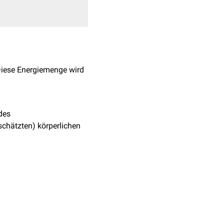
iese Energiemenge wird
des
rschätzten) körperlichen
erlichen Aktvitätsniveau,
des Leistungsumsatzes
beit wird der