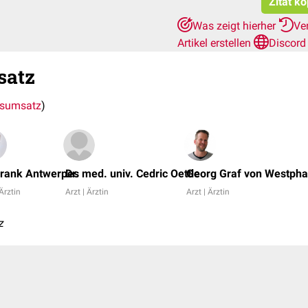
Zitat k
Was zeigt hierher
Ve
Artikel erstellen
Discord
satz
tsumsatz
)
Frank Antwerpes
Dr. med. univ. Cedric Oettle
Georg Graf von Westpha
 Ärztin
Arzt | Ärztin
Arzt | Ärztin
z