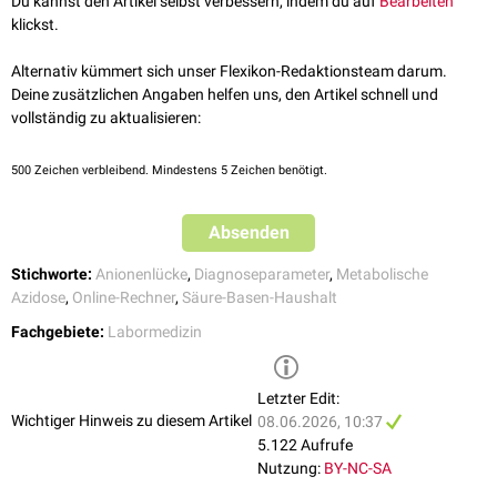
Du kannst den Artikel selbst verbessern, indem du auf
Bearbeiten
MSD Manual –
Metabolische Azidose
, abgerufen am 12.09.2024
, Minerva Endocrinol, 2019
klickst.
↑
Uribarri et al.,
Beyond the Urine Anion Gap: In Support of the Direct
Measurement of Urinary Ammonium
, Am J Kidney Dis, 2022
Alternativ kümmert sich unser Flexikon-Redaktionsteam darum.
Deine zusätzlichen Angaben helfen uns, den Artikel schnell und
vollständig zu aktualisieren:
500
Zeichen verbleibend. Mindestens 5 Zeichen benötigt.
Absenden
Stichworte:
Anionenlücke
,
Diagnoseparameter
,
Metabolische
Azidose
,
Online-Rechner
,
Säure-Basen-Haushalt
Fachgebiete:
Labormedizin
Letzter Edit:
Wichtiger Hinweis zu diesem Artikel
08.06.2026, 10:37
5.122 Aufrufe
Nutzung:
BY-NC-SA