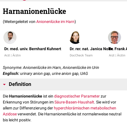
Harnanionenlücke
(Weitergeleitet von
Anionenlücke im Harn
)
Dr. med. univ. Bernhard Kuhnert
Dr. rer. nat. Janica Nolte
Dr. Frank
Arzt | Ärztin
DocCheck Team
Arzt | Ärztin
Synonyme: Anionenlücke im Harn, Anionenlücke im Urin
Englisch:
urinary anion gap, urine anion gap, UAG
Definition
Die
Harnanionenlücke
ist ein
diagnostischer
Parameter
zur
Erkennung von Störungen im
Säure-Basen-Haushalt
. Sie wird vor
allem zur Differenzierung der
hyperchlorämischen
metabolischen
Azidose
verwendet. Die Harnanionenlücke ist normalerweise neutral
bis leicht positiv.