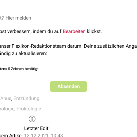
tzündet und
druckdolent
. Die Entzündung führt zu sehr starken
S
eder ein Versuch mit entzündungs- und schmerzhemmenden
et?
Hier melden
Med
kortikoide
) oder die
operative
Spaltung (
Kryptotomie
) bzw. Aus
lbst verbessern, indem du auf
Bearbeiten
klickst.
 unser Flexikon-Redaktionsteam darum. Deine zusätzlichen Anga
ändig zu aktualisieren:
tens 5 Zeichen benötigt.
Absenden
,
Anus
,
Entzündung
rologie
,
Proktologie
Letzter Edit:
sem Artikel
13.12.2021, 10:43