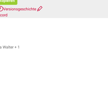
 kopieren
Versionsgeschichte
scord
Dr. Frank Antwerpes, Fiona Walter + 1