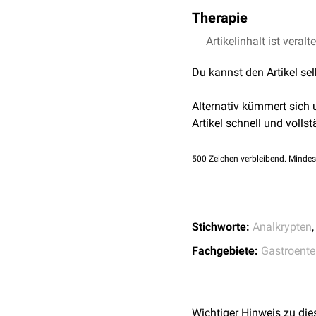
Die Analkrypten sind en
Therapie
nach der
Defäkation
.
Therapeutisch ist entw
Artikelinhalt ist veralt
(
Lokalanästhetika
,
Gluko
Du kannst den Artikel se
(
Kryptektomie
)
indiziert
.
Alternativ kümmert sich
Artikel schnell und vollst
500
Zeichen verbleibend. Mindes
Stichworte:
Analkrypten
Fachgebiete:
Gastroente
Wichtiger Hinweis zu die