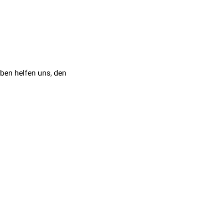
chmerzen
während und
ikamenten
schneidung
ben helfen uns, den