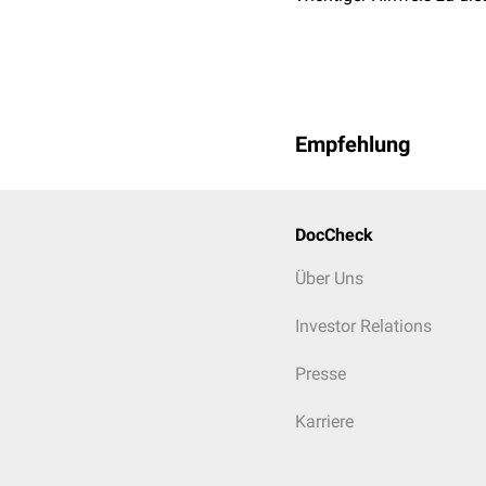
Empfehlung
DocCheck
Über Uns
Investor Relations
Presse
Karriere