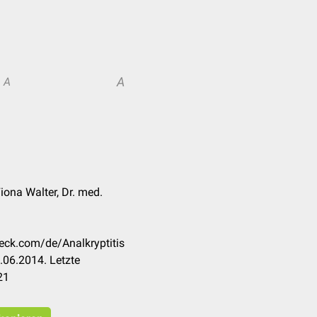
A
A
iona Walter, Dr. med.
heck.com/de/Analkryptitis
.06.2014. Letzte
21