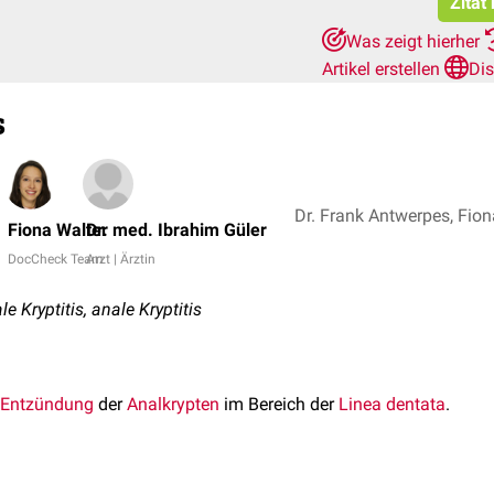
Zitat
Was zeigt hierher
Artikel erstellen
Di
s
Fiona Walter
Dr. med. Ibrahim Güler
DocCheck Team
Arzt | Ärztin
le Kryptitis, anale Kryptitis
Entzündung
der
Analkrypten
im Bereich der
Linea dentata
.