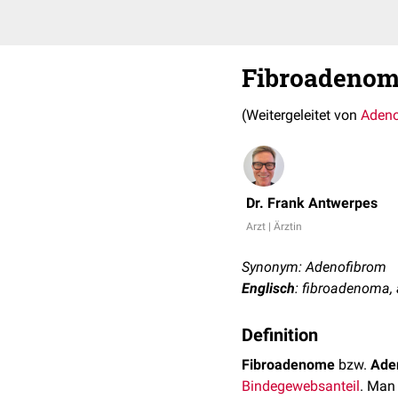
Fibroadeno
(Weitergeleitet von
Adeno
Dr. Frank Antwerpes
Arzt | Ärztin
Synonym: Adenofibrom
Englisch
: fibroadenoma,
Definition
Fibroadenome
bzw.
Ade
Bindegewebsanteil
. Man