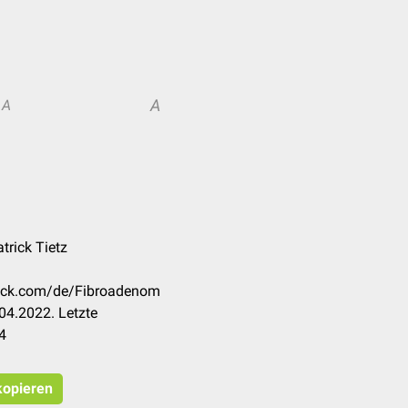
A
A
trick Tietz
heck.com/de/Fibroadenom
04.2022. Letzte
4
kopieren