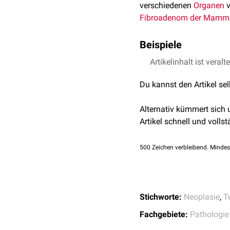
verschiedenen
Organen
v
Fibroadenom der Mamm
Beispiele
Artikelinhalt ist veralt
Fibroadenom der M
Adenofibrom des Ova
Du kannst den Artikel se
Alternativ kümmert sich
Artikel schnell und vollst
500
Zeichen verbleibend. Mindes
Stichworte:
Neoplasie
,
T
Fachgebiete:
Pathologie