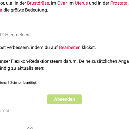
or, u.a. in der
Brustdrüse
, im
Ovar
, im
Uterus
und in der
Prostata
a
die größte Bedeutung.
et?
amma
Hier melden
rs
lbst verbessern, indem du auf
Bearbeiten
klickst.
 unser Flexikon-Redaktionsteam darum. Deine zusätzlichen Anga
ändig zu aktualisieren:
tens 5 Zeichen benötigt.
Absenden
umor