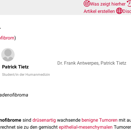
Was zeigt hierher
Artikel erstellen
Dis
m
fibrom
)
Dr. Frank Antwerpes, Patrick Tietz
Patrick Tietz
Student/in der Humanmedizin
 adenofibroma
nofibrome
sind
drüsenartig
wachsende
benigne
Tumoren
mit a
 rechnet sie zu den gemischt
epithelial
-
mesenchymalen
Tumoren