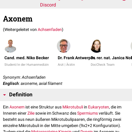
Discord
Axonem
(Weitergeleitet von
Achsenfaden
)
Cand. med. Niko Becker
Dr. Frank Antwerpes
Dr. rer. nat. Janica No
Student/in der Humanmedizin
Arzt | Ärztin
DocCheck Team
Synonym: Achsenfaden
Englisch
: axoneme, axial filament
Definition
Ein
Axonem
ist eine Struktur aus
Mikrotubuli
in
Eukaryoten
, die im
Inneren einer
Zilie
sowie im Schwanz des
Spermiums
verläuft. Sie
besteht aus neun äußeren Mikrotubulipaaren, die ringförmig zwei
einzelne Mikrotubuli in der Mitte umgeben (9x2+2 Konfiguration).
Zudem sind die
Motorproteine
Kinesin
und
Dynein
im Axonem zu