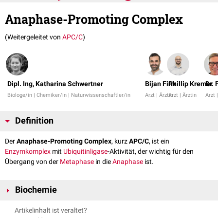
Anaphase-Promoting Complex
(Weitergeleitet von
APC/C
)
Dipl. Ing, Katharina Schwertner
Bijan Fink
Phillip Kremer
Dr.
Biologe/in | Chemiker/in | Naturwissenschaftler/in
Arzt | Ärztin
Arzt | Ärztin
Arzt 
Definition
Der
Anaphase-Promoting Complex
, kurz
APC/C
, ist ein
Enzymkomplex
mit
Ubiquitinligase
-Aktivität, der wichtig für den
Übergang von der
Metaphase
in die
Anaphase
ist.
Biochemie
Nach der Aktivierung durch
CDC20
katalysiert der APC/C die
Artikelinhalt ist veraltet?
Ubiquitinierung
von
Cyclin
und
Securin
und somit deren Abbau im