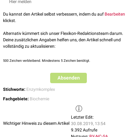
Hier melden
Proteasom
. Cyclin aktiviert
Zyklin-abhängige Kinasen
(CDKs), welche die
wichtigsten Mediatoren des Zellzyklus darstellen.
Du kannst den Artikel selbst verbessern, indem du auf
Bearbeiten
Securin ist an die
Separase
gebunden und inaktiviert diese dadurch. Der
klickst.
Abbau des Securins führt daher zu einer Separaseaktivierung und
ermöglicht die Trennung der
Schwesterchromatiden
durch die
Hydrolyse
Alternativ kümmert sich unser Flexikon-Redaktionsteam darum.
von
Cohesin
.
Deine zusätzlichen Angaben helfen uns, den Artikel schnell und
vollständig zu aktualisieren:
500
Zeichen verbleibend. Mindestens 5 Zeichen benötigt.
Absenden
Stichworte:
Enzymkomplex
Fachgebiete:
Biochemie
Letzter Edit:
Wichtiger Hinweis zu diesem Artikel
30.08.2019, 13:54
9.392 Aufrufe
Nutzung:
BY-NC-SA