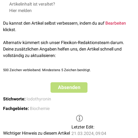
Es sind 2 Monoiodthyronine bekannt:
Artikelinhalt ist veraltet?
3-Monoiodthyronin (3-T1) und
Hier melden
3'-Monoiodthyronin (3'-T1)
Du kannst den Artikel selbst verbessern, indem du auf
Bearbeiten
3-T1 kann durch
5-Deiodierung
aus
3,5-Diiodthyronin
(3,5-T2), 3'-T1
klickst.
durch Deiodierung aus 3',5'-Diiodthyronin (3',5'-T2) entstehen. Die genaue
physiologische Funktion dieser
Metabolite
ist bislang (2017) unbekannt.
Alternativ kümmert sich unser Flexikon-Redaktionsteam darum.
Deine zusätzlichen Angaben helfen uns, den Artikel schnell und
vollständig zu aktualisieren:
500
Zeichen verbleibend. Mindestens 5 Zeichen benötigt.
Absenden
Stichworte:
Iodothyronin
Fachgebiete:
Biochemie
Letzter Edit:
Wichtiger Hinweis zu diesem Artikel
21.03.2024, 09:04