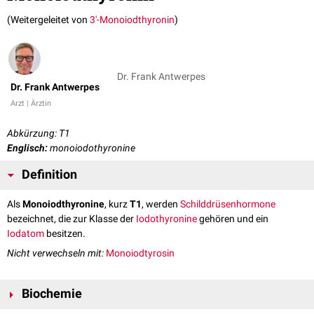
(Weitergeleitet von
3'-Monoiodthyronin
)
Dr. Frank Antwerpes
Dr. Frank Antwerpes
Arzt | Ärztin
Abkürzung: T1
Englisch:
monoiodothyronine
Definition
Als
Monoiodthyronine
, kurz
T1
, werden
Schilddrüsenhormone
bezeichnet, die zur Klasse der
Iodothyronine
gehören und ein
Iodatom
besitzen.
Nicht verwechseln mit:
Monoiodtyrosin
Biochemie