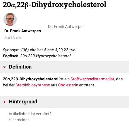
20α,22β-Dihydroxycholesterol
Dr. Frank Antwerpes
Dr. Frank Antwerpes
Arzt | Ärztin
Synonym: (3β)-cholest-5-ene-3,20,22-triol
Englisch
: 20α,22R-Hydroxycholesterol
Definition
20α,22β-Dihydroxycholesterol
ist ein
Stoffwechselintermediat
, das
bei der
Steroidbiosynthese
aus
Cholesterin
entsteht.
Hintergrund
Cholesterin wird durch die
Cholesterin-Monooxygenase
(P450scc)
Artikelinhalt ist veraltet?
zunächst zu
22β-Hydroxycholesterol
, danach zu 20α,22β-
Hier melden
Dihydroxycholesterol umgesetzt. Anschließend erfolgt die
Keto-Enol-