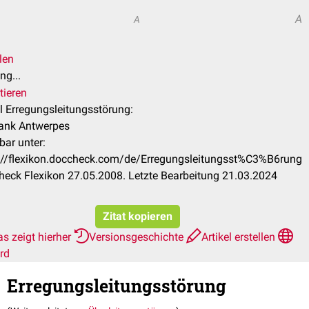
A
A
len
ng...
tieren
el Erregungsleitungsstörung:
rank Antwerpes
bar unter:
://flexikon.doccheck.com/de/Erregungsleitungsst%C3%B6rung
eck Flexikon 27.05.2008. Letzte Bearbeitung 21.03.2024
Zitat kopieren
s zeigt hierher
Versionsgeschichte
Artikel erstellen
rd
Erregungsleitungsstörung