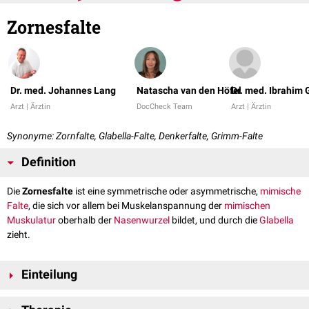
Zornesfalte
Dr. med. Johannes Lang
Natascha van den Höfel
Dr. med. Ibrahim 
Arzt | Ärztin
DocCheck Team
Arzt | Ärztin
Synonyme: Zornfalte, Glabella-Falte, Denkerfalte, Grimm-Falte
Definition
Die
Zornesfalte
ist eine symmetrische oder asymmetrische,
mimische
Falte
, die sich vor allem bei Muskelanspannung der
mimischen
Muskulatur
oberhalb der
Nasenwurzel
bildet, und durch die
Glabella
zieht.
Einteilung
Vertikale bzw. schräge Zornesfalte